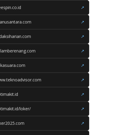
eespin.co.id
↗
ganusantara.com
↗
daksiharian.com
↗
olamberenang.com
↗
ukasuara.com
↗
ww.teknoadvisor.com
↗
timakit.id
↗
timakit.id/loker/
↗
oker2025.com
↗