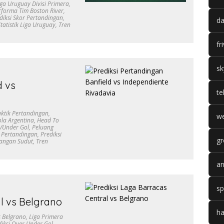
iga Uruguay Divisi Primera
,
rforma Tim Boston River
,
diksi Skor Pertandingan
,
da
Statistik Liga Uruguay
,
Tren
fr
sk
d vs
te
aktik Pertandingan
,
we
ola Argentina
,
Head To
/Under Gol
,
Peluang
i Pertandingan
,
Prediksi
gr
dangan Sudut
,
Tren
an
sp
l vs Belgrano
ha
s Belgrano
,
Liga Primera
diksi Over Under Gol
,