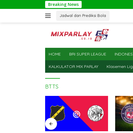
Skip
Breaking News
to
content
Jadwal dan Prediksi Bola
HOME
BRI SUPER LEAGUE
INDONES
KALKULATOR MIX PARLAY
Klasemen Lig
BTTS