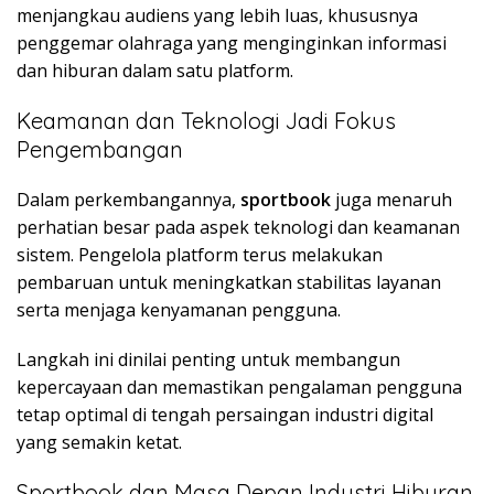
menjangkau audiens yang lebih luas, khususnya
penggemar olahraga yang menginginkan informasi
dan hiburan dalam satu platform.
Keamanan dan Teknologi Jadi Fokus
Pengembangan
Dalam perkembangannya,
sportbook
juga menaruh
perhatian besar pada aspek teknologi dan keamanan
sistem. Pengelola platform terus melakukan
pembaruan untuk meningkatkan stabilitas layanan
serta menjaga kenyamanan pengguna.
Langkah ini dinilai penting untuk membangun
kepercayaan dan memastikan pengalaman pengguna
tetap optimal di tengah persaingan industri digital
yang semakin ketat.
Sportbook dan Masa Depan Industri Hiburan