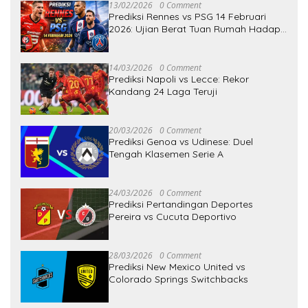
13/02/2026
0 Comment
Prediksi Rennes vs PSG 14 Februari
2026: Ujian Berat Tuan Rumah Hadapi
Raksasa Ligue 1
14/03/2026
0 Comment
Prediksi Napoli vs Lecce: Rekor
Kandang 24 Laga Teruji
20/03/2026
0 Comment
Prediksi Genoa vs Udinese: Duel
Tengah Klasemen Serie A
24/03/2026
0 Comment
Prediksi Pertandingan Deportes
Pereira vs Cucuta Deportivo
28/03/2026
0 Comment
Prediksi New Mexico United vs
Colorado Springs Switchbacks