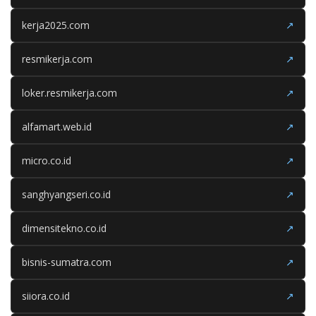
kerja2025.com
↗
resmikerja.com
↗
loker.resmikerja.com
↗
alfamart.web.id
↗
micro.co.id
↗
sanghyangseri.co.id
↗
dimensitekno.co.id
↗
bisnis-sumatra.com
↗
siiora.co.id
↗