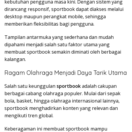
kebutuhan pengguna masa kini. Dengan sistem yang
dirancang responsif, sportbook dapat diakses melalui
desktop maupun perangkat mobile, sehingga
memberikan fleksibilitas bagi pengguna.
Tampilan antarmuka yang sederhana dan mudah
dipahami menjadi salah satu faktor utama yang
membuat sportbook semakin diminati oleh berbagai
kalangan.
Ragam Olahraga Menjadi Daya Tarik Utama
Salah satu keunggulan
sportbook
adalah cakupan
berbagai cabang olahraga populer. Mulai dari sepak
bola, basket, hingga olahraga internasional lainnya,
sportbook menghadirkan konten yang relevan dan
mengikuti tren global.
Keberagaman ini membuat sportbook mampu