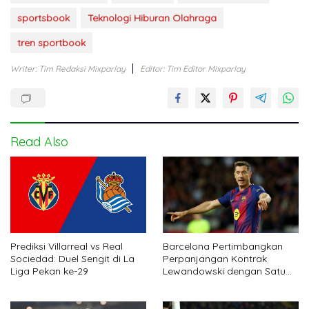
sportsbook
Teknologi Hiburan Olahraga
tren sportbook
Writer: Tim Redaksi Mixparlay
Editor: Tim Editor Mixparlay
Read Also
Prediksi Villarreal vs Real
Barcelona Pertimbangkan
Sociedad: Duel Sengit di La
Perpanjangan Kontrak
Liga Pekan ke-29
Lewandowski dengan Satu
Syarat