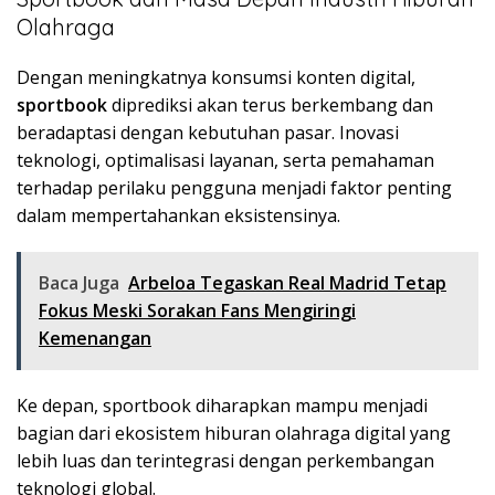
Olahraga
Dengan meningkatnya konsumsi konten digital,
sportbook
diprediksi akan terus berkembang dan
beradaptasi dengan kebutuhan pasar. Inovasi
teknologi, optimalisasi layanan, serta pemahaman
terhadap perilaku pengguna menjadi faktor penting
dalam mempertahankan eksistensinya.
Baca Juga
Arbeloa Tegaskan Real Madrid Tetap
Fokus Meski Sorakan Fans Mengiringi
Kemenangan
Ke depan, sportbook diharapkan mampu menjadi
bagian dari ekosistem hiburan olahraga digital yang
lebih luas dan terintegrasi dengan perkembangan
teknologi global.