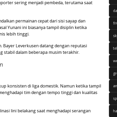
suporter sering menjadi pembeda, terutama saat
da
lkan permainan cepat dari sisi sayap dan
fr
sal Yunani ini biasanya tampil disiplin ketika
s lebih tinggi.
sk
. Bayer Leverkusen datang dengan reputasi
te
ng stabil dalam beberapa musim terakhir.
we
im
gr
p konsisten di liga domestik. Namun ketika tampil
an
 menghadapi tim dengan tempo tinggi dan kualitas
sp
nasi lini belakang saat menghadapi serangan
ha