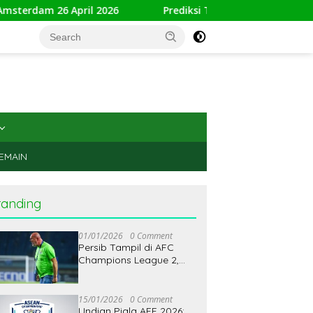
pril 2026
Prediksi Toulouse vs AS Monaco 26 April 2026 
PEMAIN
randing
01/01/2026
0 Comment
Persib Tampil di AFC
Champions League 2,
Bojan Hodak Dorong
Penyesuaian Jadwal BRI
Super League
15/01/2026
0 Comment
Undian Piala AFF 2026: