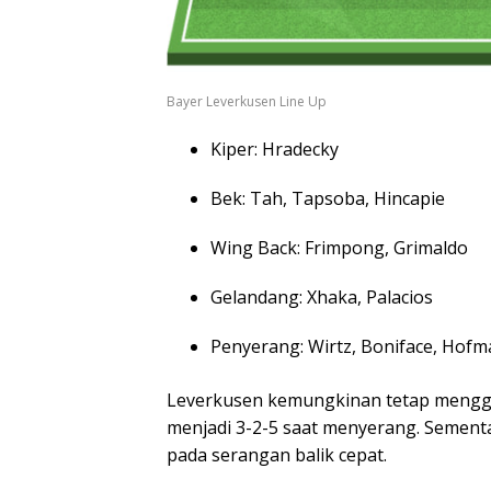
Bayer Leverkusen Line Up
Kiper: Hradecky
Bek: Tah, Tapsoba, Hincapie
Wing Back: Frimpong, Grimaldo
Gelandang: Xhaka, Palacios
Penyerang: Wirtz, Boniface, Hof
Leverkusen kemungkinan tetap menggun
menjadi 3-2-5 saat menyerang. Sement
pada serangan balik cepat.