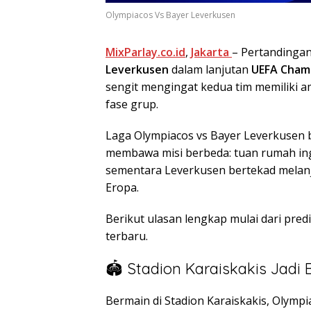
Olympiacos Vs Bayer Leverkusen
MixParlay.co.id
,
Jakarta
– Pertandingan
Leverkusen
dalam lanjutan
UEFA Cham
sengit mengingat kedua tim memiliki 
fase grup.
Laga Olympiacos vs Bayer Leverkusen 
membawa misi berbeda: tuan rumah in
sementara Leverkusen bertekad melanj
Eropa.
Berikut ulasan lengkap mulai dari pred
terbaru.
🏟️ Stadion Karaiskakis Jad
Bermain di Stadion Karaiskakis, Olymp