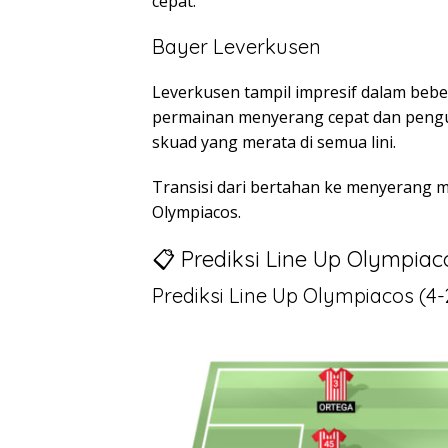
cepat.
Bayer Leverkusen
Leverkusen tampil impresif dalam beb
permainan menyerang cepat dan pengua
skuad yang merata di semua lini.
Transisi dari bertahan ke menyerang 
Olympiacos.
📋 Prediksi Line Up Olympia
Prediksi Line Up Olympiacos (4-