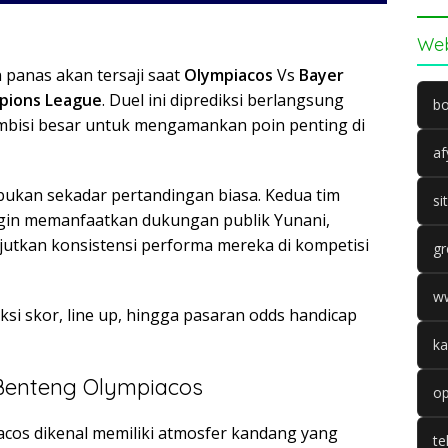
Web
 panas akan tersaji saat
Olympiacos
Vs
Bayer
pions League
. Duel ini diprediksi berlangsung
bo
ambisi besar untuk mengamankan poin penting di
af
bukan sekadar pertandingan biasa. Kedua tim
si
gin memanfaatkan dukungan publik Yunani,
utkan konsistensi performa mereka di kompetisi
gr
w
iksi skor, line up, hingga pasaran odds handicap
ka
i Benteng Olympiacos
op
iacos dikenal memiliki atmosfer kandang yang
te