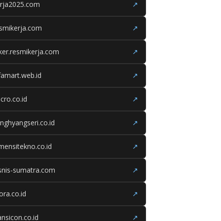
erja2025.com
↗
smikerja.com
↗
ker.resmikerja.com
↗
famart.web.id
↗
cro.co.id
↗
nghyangseri.co.id
↗
mensitekno.co.id
↗
snis-sumatra.com
↗
iora.co.id
↗
ansicon.co.id
↗