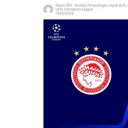
Admin 005
-
Analisis Pertandingan Sepak Bola
,
UEFA Champions League
18/02/2026