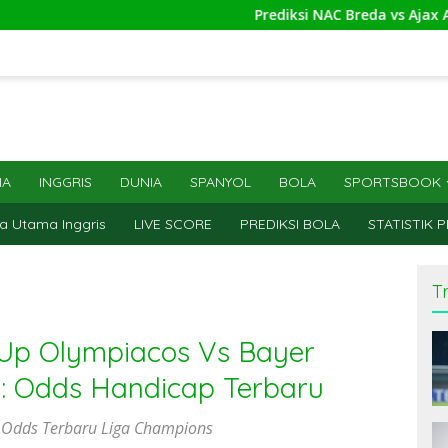
Prediksi NAC Breda vs Ajax Amsterdam 26 A
IA
INGGRIS
DUNIA
SPANYOL
BOLA
SPORTSBOOK
a Utama Inggris
LIVE SCORE
PREDIKSI BOLA
STATISTIK 
T
e Up Olympiacos Vs Bayer
i: Odds Handicap Terbaru
e Odds Terbaru Liga Champions