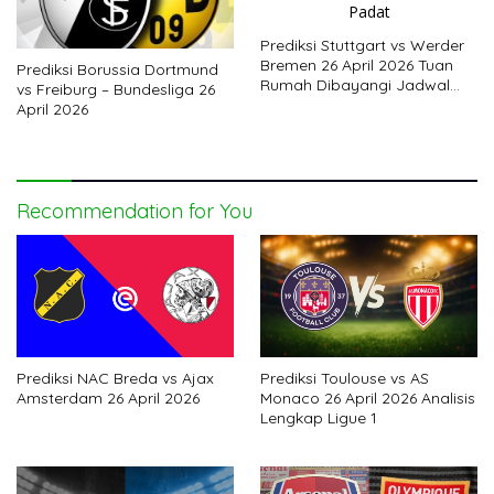
Prediksi Stuttgart vs Werder
Bremen 26 April 2026 Tuan
Prediksi Borussia Dortmund
Rumah Dibayangi Jadwal
vs Freiburg – Bundesliga 26
Padat
April 2026
Recommendation for You
Prediksi NAC Breda vs Ajax
Prediksi Toulouse vs AS
Amsterdam 26 April 2026
Monaco 26 April 2026 Analisis
Lengkap Ligue 1