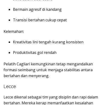
Bermain agresif di kandang
Transisi bertahan cukup cepat
Kelemahan:
Kreativitas lini tengah kurang konsisten
Produktivitas gol rendah
Pelatih Cagliari kemungkinan tetap mengandalkan
formasi seimbang untuk menjaga stabilitas antara
bertahan dan menyerang.
Lecce
Lecce dikenal sebagai tim yang disiplin dan rapi dalam
bertahan. Mereka kerap memanfaatkan kesalahan