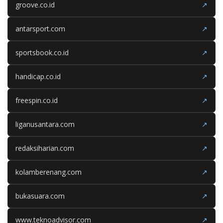
groove.co.id
↗
antarsport.com
↗
sportsbook.co.id
↗
handicap.co.id
↗
freespin.co.id
↗
liganusantara.com
↗
redaksiharian.com
↗
kolamberenang.com
↗
bukasuara.com
↗
www.teknoadvisor.com
↗