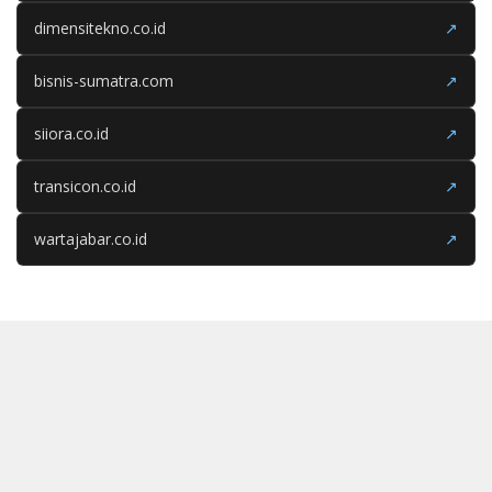
dimensitekno.co.id
↗
bisnis-sumatra.com
↗
siiora.co.id
↗
transicon.co.id
↗
wartajabar.co.id
↗