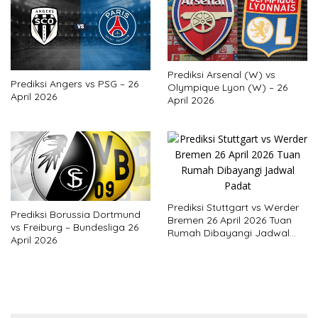
Prediksi Arsenal (W) vs
Prediksi Angers vs PSG – 26
Olympique Lyon (W) – 26
April 2026
April 2026
Prediksi Stuttgart vs Werder
Prediksi Borussia Dortmund
Bremen 26 April 2026 Tuan
vs Freiburg – Bundesliga 26
Rumah Dibayangi Jadwal
April 2026
Padat