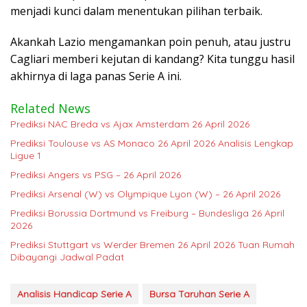
menjadi kunci dalam menentukan pilihan terbaik.
Akankah Lazio mengamankan poin penuh, atau justru
Cagliari memberi kejutan di kandang? Kita tunggu hasil
akhirnya di laga panas Serie A ini.
Related News
Prediksi NAC Breda vs Ajax Amsterdam 26 April 2026
Prediksi Toulouse vs AS Monaco 26 April 2026 Analisis Lengkap
Ligue 1
Prediksi Angers vs PSG – 26 April 2026
Prediksi Arsenal (W) vs Olympique Lyon (W) – 26 April 2026
Prediksi Borussia Dortmund vs Freiburg – Bundesliga 26 April
2026
Prediksi Stuttgart vs Werder Bremen 26 April 2026 Tuan Rumah
Dibayangi Jadwal Padat
Analisis Handicap Serie A
Bursa Taruhan Serie A