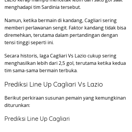
menghadapi tim Sardinia tersebut.
Namun, ketika bermain di kandang, Cagliari sering
memberi perlawanan sengit. Faktor kandang tidak bisa
diremehkan, terutama dalam pertandingan dengan
tensi tinggi seperti ini.
Secara historis, laga Cagliari Vs Lazio cukup sering
menghasilkan lebih dari 2,5 gol, terutama ketika kedua
tim sama-sama bermain terbuka.
Prediksi Line Up Cagliari Vs Lazio
Berikut perkiraan susunan pemain yang kemungkinan
diturunkan:
Prediksi Line Up Cagliari