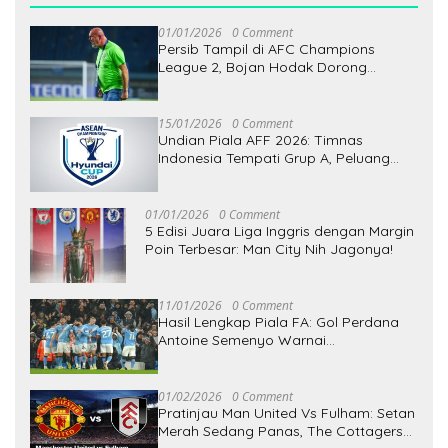
01/01/2026
0 Comment
Persib Tampil di AFC Champions
League 2, Bojan Hodak Dorong
Penyesuaian Jadwal BRI Super League
15/01/2026
0 Comment
Undian Piala AFF 2026: Timnas
Indonesia Tempati Grup A, Peluang
Melaju ke Fase Gugur Terbuka
01/01/2026
0 Comment
5 Edisi Juara Liga Inggris dengan Margin
Poin Terbesar: Man City Nih Jagonya!
11/01/2026
0 Comment
Hasil Lengkap Piala FA: Gol Perdana
Antoine Semenyo Warnai
Kemenangan Besar Man City, Ole
Romeny Antar Oxford United Lolos
01/02/2026
0 Comment
Pratinjau Man United Vs Fulham: Setan
Merah Sedang Panas, The Cottagers