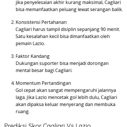
jika penyelesaian akhir kurang maksimal, Cagliari
bisa memanfaatkan peluang lewat serangan balik.
Konsistensi Pertahanan
Cagliari harus tampil disiplin sepanjang 90 menit.
Satu kesalahan kecil bisa dimanfaatkan oleh
pemain Lazio.
Faktor Kandang
Dukungan suporter bisa menjadi dorongan
mental besar bagi Cagliari.
Momentum Pertandingan
Gol cepat akan sangat mempengaruhi jalannya
laga. Jika Lazio mencetak gol lebih dulu, Cagliari
akan dipaksa keluar menyerang dan membuka
ruang.
Prediksi Skor Cagliari Vs Lazio