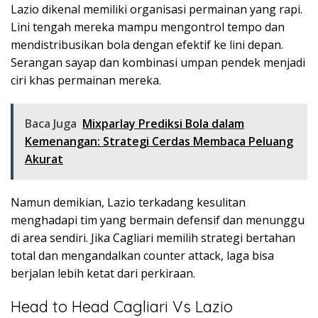
Lazio dikenal memiliki organisasi permainan yang rapi.
Lini tengah mereka mampu mengontrol tempo dan
mendistribusikan bola dengan efektif ke lini depan.
Serangan sayap dan kombinasi umpan pendek menjadi
ciri khas permainan mereka.
Baca Juga
Mixparlay Prediksi Bola dalam
Kemenangan: Strategi Cerdas Membaca Peluang
Akurat
Namun demikian, Lazio terkadang kesulitan
menghadapi tim yang bermain defensif dan menunggu
di area sendiri. Jika Cagliari memilih strategi bertahan
total dan mengandalkan counter attack, laga bisa
berjalan lebih ketat dari perkiraan.
Head to Head Cagliari Vs Lazio