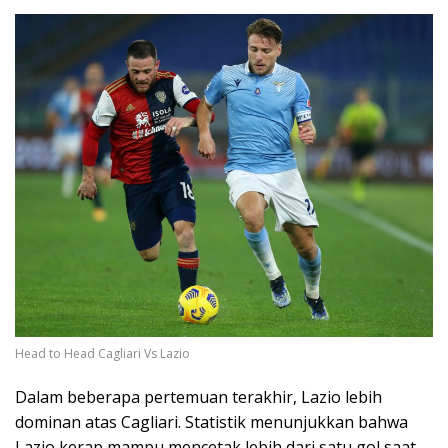
Head to Head Cagliari Vs Lazio
Dalam beberapa pertemuan terakhir, Lazio lebih
dominan atas Cagliari. Statistik menunjukkan bahwa
Lazio kerap mampu mencetak lebih dari satu gol saat