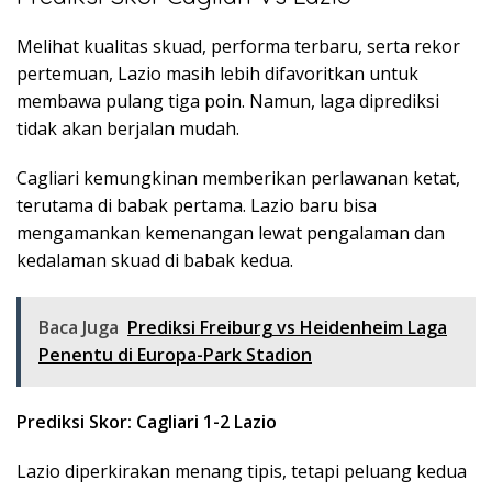
Melihat kualitas skuad, performa terbaru, serta rekor
pertemuan, Lazio masih lebih difavoritkan untuk
membawa pulang tiga poin. Namun, laga diprediksi
tidak akan berjalan mudah.
Cagliari kemungkinan memberikan perlawanan ketat,
terutama di babak pertama. Lazio baru bisa
mengamankan kemenangan lewat pengalaman dan
kedalaman skuad di babak kedua.
Baca Juga
Prediksi Freiburg vs Heidenheim Laga
Penentu di Europa-Park Stadion
Prediksi Skor: Cagliari 1-2 Lazio
Lazio diperkirakan menang tipis, tetapi peluang kedua