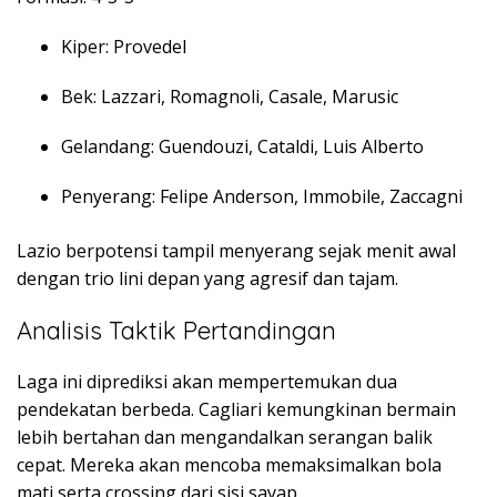
Kiper: Provedel
Bek: Lazzari, Romagnoli, Casale, Marusic
Gelandang: Guendouzi, Cataldi, Luis Alberto
Penyerang: Felipe Anderson, Immobile, Zaccagni
Lazio berpotensi tampil menyerang sejak menit awal
dengan trio lini depan yang agresif dan tajam.
Analisis Taktik Pertandingan
Laga ini diprediksi akan mempertemukan dua
pendekatan berbeda. Cagliari kemungkinan bermain
lebih bertahan dan mengandalkan serangan balik
cepat. Mereka akan mencoba memaksimalkan bola
mati serta crossing dari sisi sayap.