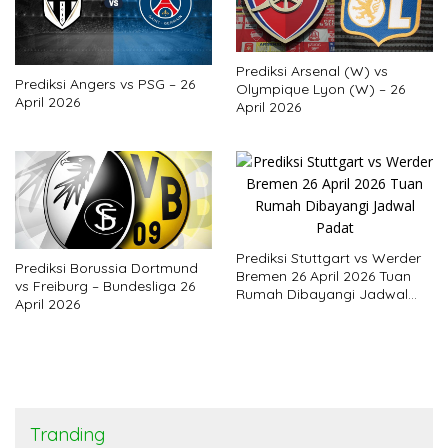
Prediksi Arsenal (W) vs
Prediksi Angers vs PSG – 26
Olympique Lyon (W) – 26
April 2026
April 2026
Prediksi Stuttgart vs Werder
Prediksi Borussia Dortmund
Bremen 26 April 2026 Tuan
vs Freiburg – Bundesliga 26
Rumah Dibayangi Jadwal
April 2026
Padat
Tranding