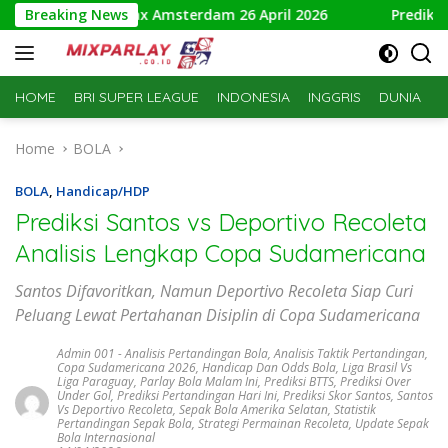
Skip
reda vs Ajax Amsterdam 26 April 2026
Breaking News
Prediksi Toulouse
to
content
HOME
BRI SUPER LEAGUE
INDONESIA
INGGRIS
DUNIA
S
Home
BOLA
BOLA
,
Handicap/HDP
Prediksi Santos vs Deportivo Recoleta
Analisis Lengkap Copa Sudamericana
Santos Difavoritkan, Namun Deportivo Recoleta Siap Curi
Peluang Lewat Pertahanan Disiplin di Copa Sudamericana
Admin 001
-
Analisis Pertandingan Bola
,
Analisis Taktik Pertandingan
,
Copa Sudamericana 2026
,
Handicap Dan Odds Bola
,
Liga Brasil Vs
Liga Paraguay
,
Parlay Bola Malam Ini
,
Prediksi BTTS
,
Prediksi Over
Under Gol
,
Prediksi Pertandingan Hari Ini
,
Prediksi Skor Santos
,
Santos
Vs Deportivo Recoleta
,
Sepak Bola Amerika Selatan
,
Statistik
Pertandingan Sepak Bola
,
Strategi Permainan Recoleta
,
Update Sepak
Bola Internasional