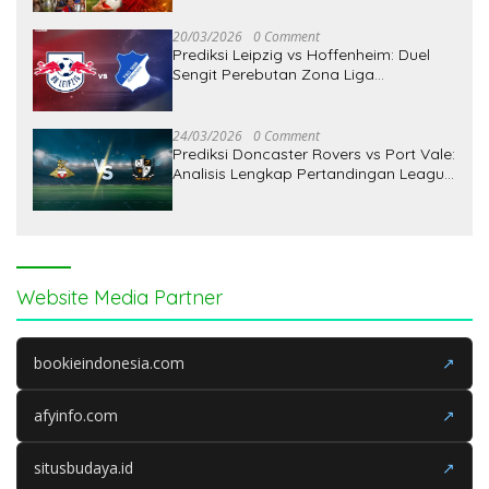
20/03/2026
0 Comment
Prediksi Leipzig vs Hoffenheim: Duel
Sengit Perebutan Zona Liga
Champions
24/03/2026
0 Comment
Prediksi Doncaster Rovers vs Port Vale:
Analisis Lengkap Pertandingan League
One
Website Media Partner
bookieindonesia.com
↗
afyinfo.com
↗
situsbudaya.id
↗