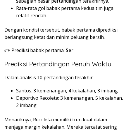
sebagian besar pertandingan terakhirnya.
Rata-rata gol babak pertama kedua tim juga
relatif rendah.
Dengan kondisi tersebut, babak pertama diprediksi
berlangsung ketat dan minim peluang bersih.
👉 Prediksi babak pertama:
Seri
Prediksi Pertandingan Penuh Waktu
Dalam analisis 10 pertandingan terakhir:
Santos: 3 kemenangan, 4 kekalahan, 3 imbang
Deportivo Recoleta: 3 kemenangan, 5 kekalahan,
2 imbang
Menariknya, Recoleta memiliki tren kuat dalam
menjaga margin kekalahan. Mereka tercatat sering