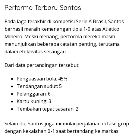
Performa Terbaru Santos
Pada laga terakhir di kompetisi Serie A Brasil, Santos
berhasil meraih kemenangan tipis 1-0 atas
Atletico
Mineiro
. Meski menang, performa mereka masih
menunjukkan beberapa catatan penting, terutama
dalam efektivitas serangan.
Dari data pertandingan tersebut:
Penguasaan bola: 45%
Tendangan sudut: 5
Pelanggaran: 6
Kartu kuning: 3
Tembakan tepat sasaran: 2
Selain itu, Santos juga memulai perjalanan di fase grup
dengan kekalahan 0-1 saat bertandang ke markas