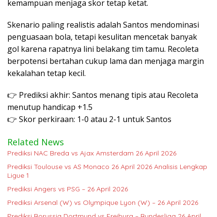
kemampuan menjaga skor tetap ketat.
Skenario paling realistis adalah Santos mendominasi
penguasaan bola, tetapi kesulitan mencetak banyak
gol karena rapatnya lini belakang tim tamu. Recoleta
berpotensi bertahan cukup lama dan menjaga margin
kekalahan tetap kecil.
👉 Prediksi akhir: Santos menang tipis atau Recoleta
menutup handicap +1.5
👉 Skor perkiraan: 1-0 atau 2-1 untuk Santos
Related News
Prediksi NAC Breda vs Ajax Amsterdam 26 April 2026
Prediksi Toulouse vs AS Monaco 26 April 2026 Analisis Lengkap
Ligue 1
Prediksi Angers vs PSG – 26 April 2026
Prediksi Arsenal (W) vs Olympique Lyon (W) – 26 April 2026
Prediksi Borussia Dortmund vs Freiburg – Bundesliga 26 April