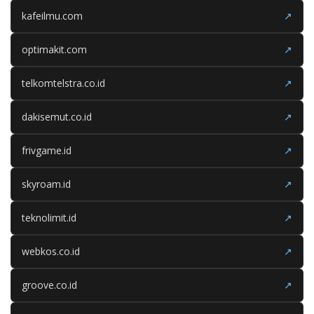
kafeilmu.com
↗
optimakit.com
↗
telkomtelstra.co.id
↗
dakisemut.co.id
↗
frivgame.id
↗
skyroam.id
↗
teknolimit.id
↗
webkos.co.id
↗
groove.co.id
↗