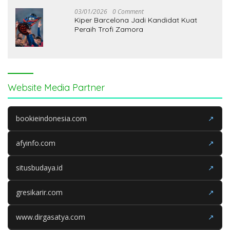
03/01/2026
0 Comment
Kiper Barcelona Jadi Kandidat Kuat
Peraih Trofi Zamora
Website Media Partner
bookieindonesia.com
↗
afyinfo.com
↗
situsbudaya.id
↗
gresikarir.com
↗
www.dirgasatya.com
↗