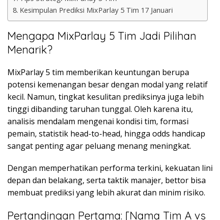
Kesimpulan Prediksi MixParlay 5 Tim 17 Januari
Mengapa MixParlay 5 Tim Jadi Pilihan
Menarik?
MixParlay 5 tim memberikan keuntungan berupa
potensi kemenangan besar dengan modal yang relatif
kecil. Namun, tingkat kesulitan prediksinya juga lebih
tinggi dibanding taruhan tunggal. Oleh karena itu,
analisis mendalam mengenai kondisi tim, formasi
pemain, statistik head-to-head, hingga odds handicap
sangat penting agar peluang menang meningkat.
Dengan memperhatikan performa terkini, kekuatan lini
depan dan belakang, serta taktik manajer, bettor bisa
membuat prediksi yang lebih akurat dan minim risiko.
Pertandingan Pertama: [Nama Tim A vs