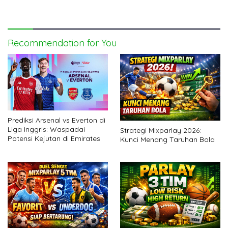
Juara
Champions
Recommendation for You
Prediksi Arsenal vs Everton di
Liga Inggris: Waspadai
Strategi Mixparlay 2026:
Potensi Kejutan di Emirates
Kunci Menang Taruhan Bola