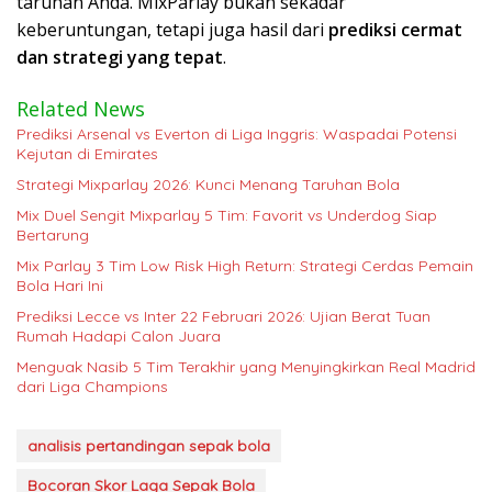
taruhan Anda. MixParlay bukan sekadar
keberuntungan, tetapi juga hasil dari
prediksi cermat
dan strategi yang tepat
.
Related News
Prediksi Arsenal vs Everton di Liga Inggris: Waspadai Potensi
Kejutan di Emirates
Strategi Mixparlay 2026: Kunci Menang Taruhan Bola
Mix Duel Sengit Mixparlay 5 Tim: Favorit vs Underdog Siap
Bertarung
Mix Parlay 3 Tim Low Risk High Return: Strategi Cerdas Pemain
Bola Hari Ini
Prediksi Lecce vs Inter 22 Februari 2026: Ujian Berat Tuan
Rumah Hadapi Calon Juara
Menguak Nasib 5 Tim Terakhir yang Menyingkirkan Real Madrid
dari Liga Champions
analisis pertandingan sepak bola
Bocoran Skor Laga Sepak Bola