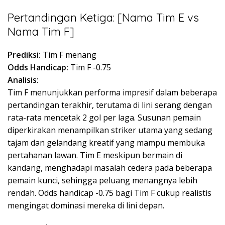
Pertandingan Ketiga: [Nama Tim E vs
Nama Tim F]
Prediksi:
Tim F menang
Odds Handicap:
Tim F -0.75
Analisis:
Tim F menunjukkan performa impresif dalam beberapa
pertandingan terakhir, terutama di lini serang dengan
rata-rata mencetak 2 gol per laga. Susunan pemain
diperkirakan menampilkan striker utama yang sedang
tajam dan gelandang kreatif yang mampu membuka
pertahanan lawan. Tim E meskipun bermain di
kandang, menghadapi masalah cedera pada beberapa
pemain kunci, sehingga peluang menangnya lebih
rendah. Odds handicap -0.75 bagi Tim F cukup realistis
mengingat dominasi mereka di lini depan.