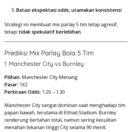
Batasi ekspektasi odds, utamakan konsistensi
Strategi ini membuat mix parlay 5 tim tetap agresif,
tetapi
tidak spekulatif berlebihan
.
Prediksi Mix Parlay Bola 5 Tim
1. Manchester City vs Burnley
Pilihan:
Manchester City Menang
Pasar:
1X2
Perkiraan Odds:
1.20 – 1.30
Manchester City sangat dominan saat menghadapi tim
papan bawah, terutama di Etihad Stadium. Burnley
cenderung bertahan total, namun sering kesulitan
menahan tekanan tinggi City selama 90 menit.