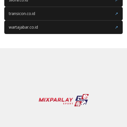
transicon.co.id
↗
wartajabar.co.id
↗