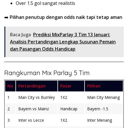
Over 1.5 gol sangat realistis
➡️
Pilihan penutup dengan odds naik tapi tetap aman
Baca Juga
Prediksi MixParlay 3 Tim 13 Januari:
Analisis Pertandingan Lengkap Susunan Pemain
dan Pasangan Odds Handicap
Rangkuman Mix Parlay 5 Tim
No
Pertandingan
Pasar
Pilihan
1
Man City vs Burnley
1X2
Man City Menang
2
Bayern vs Mainz
Handicap
Bayern -1.5
3
Inter vs Lecce
1X2
Inter Menang