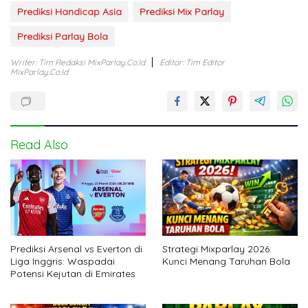
Prediksi Handicap Asia
Prediksi Mix Parlay
Prediksi Parlay Bola
Writer: Tim Redaksi MixParlay.co.id
Editor: Tim Editor
MixParlay.co.id
Read Also
Strategi Mixparlay 2026:
Prediksi Arsenal vs Everton di
Kunci Menang Taruhan Bola
Liga Inggris: Waspadai
Potensi Kejutan di Emirates