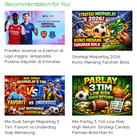
Recommendation for You
Prediksi Arsenal vs Everton di
Liga Inggris: Waspadai
Strategi Mixparlay 2026:
Potensi Kejutan di Emirates
Kunci Menang Taruhan Bola
Mix Duel Sengit Mixparlay 5
Mix Parlay 3 Tim Low Risk
Tim: Favorit vs Underdog
High Return: Strategi Cerdas
Siap Bertarung
Pemain Bola Hari Ini