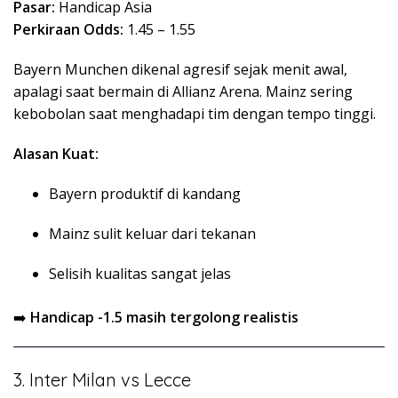
Pasar:
Handicap Asia
Perkiraan Odds:
1.45 – 1.55
Bayern Munchen dikenal agresif sejak menit awal,
apalagi saat bermain di Allianz Arena. Mainz sering
kebobolan saat menghadapi tim dengan tempo tinggi.
Alasan Kuat:
Bayern produktif di kandang
Mainz sulit keluar dari tekanan
Selisih kualitas sangat jelas
➡️
Handicap -1.5 masih tergolong realistis
3. Inter Milan vs Lecce