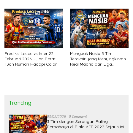
Prediksi Lecce vs Inter 22
Menguak Nasib 5 Tim
Februari 2026: Ujian Berat
Terakhir yang Menyingkirkan
Tuan Rumah Hadapi Calon
Real Madrid dari Liga
Juara
Champions
Tranding
03/02/2026
0 Comment
3 Tim dengan Serangan Paling
Berbahaya di Piala AFF 2022 Sejauh Ini