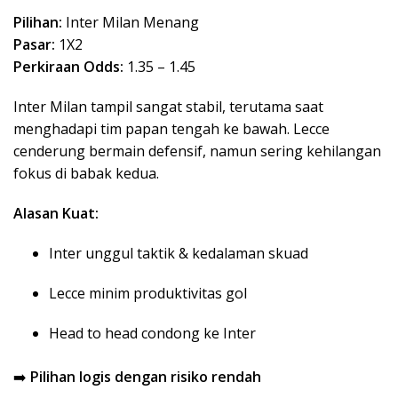
Pilihan:
Inter Milan Menang
Pasar:
1X2
Perkiraan Odds:
1.35 – 1.45
Inter Milan tampil sangat stabil, terutama saat
menghadapi tim papan tengah ke bawah. Lecce
cenderung bermain defensif, namun sering kehilangan
fokus di babak kedua.
Alasan Kuat:
Inter unggul taktik & kedalaman skuad
Lecce minim produktivitas gol
Head to head condong ke Inter
➡️
Pilihan logis dengan risiko rendah