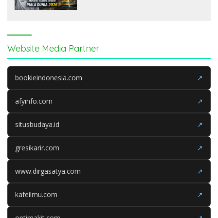
2026
Website Media Partner
bookieindonesia.com
↗
afyinfo.com
↗
situsbudaya.id
↗
gresikarir.com
↗
www.dirgasatya.com
↗
kafeilmu.com
↗
optimakit.com
↗