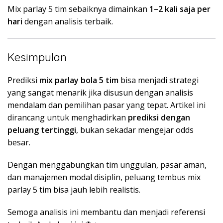
Mix parlay 5 tim sebaiknya dimainkan
1–2 kali saja per
hari
dengan analisis terbaik.
Kesimpulan
Prediksi
mix parlay bola 5 tim
bisa menjadi strategi
yang sangat menarik jika disusun dengan analisis
mendalam dan pemilihan pasar yang tepat. Artikel ini
dirancang untuk menghadirkan
prediksi dengan
peluang tertinggi
, bukan sekadar mengejar odds
besar.
Dengan menggabungkan tim unggulan, pasar aman,
dan manajemen modal disiplin, peluang tembus mix
parlay 5 tim bisa jauh lebih realistis.
Semoga analisis ini membantu dan menjadi referensi