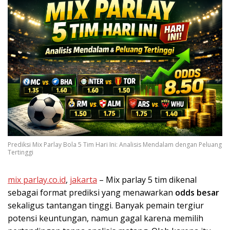
Prediksi Mix Parlay Bola 5 Tim Hari Ini: Analisis Mendalam dengan Peluang
Tertinggi
mix parlay.co.id
,
jakarta
– Mix parlay 5 tim dikenal
sebagai format prediksi yang menawarkan
odds besar
sekaligus tantangan tinggi. Banyak pemain tergiur
potensi keuntungan, namun gagal karena memilih