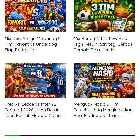
Mix Duel Sengit Mixparlay 5
Mix Parlay 3 Tim Low Risk
Tim: Favorit vs Underdog
High Return: Strategi Cerdas
Siap Bertarung
Pemain Bola Hari Ini
Prediksi Lecce vs Inter 22
Menguak Nasib 5 Tim
Februari 2026: Ujian Berat
Terakhir yang Menyingkirkan
Tuan Rumah Hadapi Calon
Real Madrid dari Liga
Juara
Champions