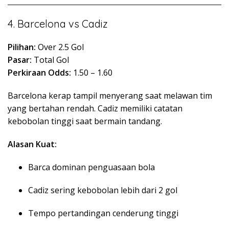
4. Barcelona vs Cadiz
Pilihan:
Over 2.5 Gol
Pasar:
Total Gol
Perkiraan Odds:
1.50 – 1.60
Barcelona kerap tampil menyerang saat melawan tim
yang bertahan rendah. Cadiz memiliki catatan
kebobolan tinggi saat bermain tandang.
Alasan Kuat:
Barca dominan penguasaan bola
Cadiz sering kebobolan lebih dari 2 gol
Tempo pertandingan cenderung tinggi