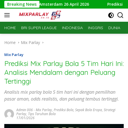
Skip
eda vs Ajax Amsterdam 26 April 2026
Breaking News
Prediksi Toulouse v
to
content
HOME
BRI SUPER LEAGUE
INDONESIA
INGGRIS
DUNIA
S
Home
Mix Parlay
Mix Parlay
Prediksi Mix Parlay Bola 5 Tim Hari Ini:
Analisis Mendalam dengan Peluang
Tertinggi
Analisis mix parlay bola 5 tim hari ini dengan pemilihan
pasar aman, odds realistis, dan peluang tembus tertinggi.
Admin 006
-
Mix Parlay
,
Prediksi Bola
,
Sepak Bola Eropa
,
Strategi
Parlay
,
Tips Taruhan Bola
17/01/2026