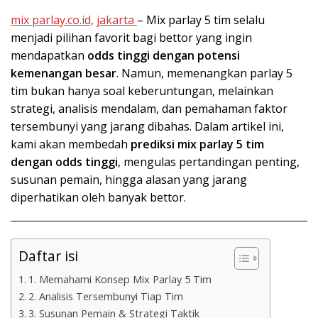
mix parlay.co.id,
jakarta
– Mix parlay 5 tim selalu
menjadi pilihan favorit bagi bettor yang ingin
mendapatkan
odds tinggi dengan potensi
kemenangan besar
. Namun, memenangkan parlay 5
tim bukan hanya soal keberuntungan, melainkan
strategi, analisis mendalam, dan pemahaman faktor
tersembunyi yang jarang dibahas. Dalam artikel ini,
kami akan membedah
prediksi mix parlay 5 tim
dengan odds tinggi
, mengulas pertandingan penting,
susunan pemain, hingga alasan yang jarang
diperhatikan oleh banyak bettor.
Daftar isi
1. Memahami Konsep Mix Parlay 5 Tim
2. Analisis Tersembunyi Tiap Tim
3. Susunan Pemain & Strategi Taktik