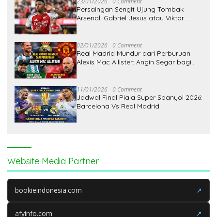
23/01/2026
0 Comment
Persaingan Sengit Ujung Tombak
Arsenal: Gabriel Jesus atau Viktor
Gyokeres, Siapa Paling Tajam?
02/01/2026
0 Comment
Real Madrid Mundur dari Perburuan
Alexis Mac Allister: Angin Segar bagi
Liverpool, Kabar Buruk bagi MU
11/01/2026
0 Comment
Jadwal Final Piala Super Spanyol 2026:
Barcelona Vs Real Madrid
Website Media Partner
bookieindonesia.com
↗
afyinfo.com
↗