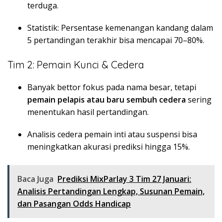
terduga.
Statistik: Persentase kemenangan kandang dalam
5 pertandingan terakhir bisa mencapai 70–80%.
Tim 2: Pemain Kunci & Cedera
Banyak bettor fokus pada nama besar, tetapi
pemain pelapis atau baru sembuh cedera
sering
menentukan hasil pertandingan.
Analisis cedera pemain inti atau suspensi bisa
meningkatkan akurasi prediksi hingga 15%.
Baca Juga
Prediksi MixParlay 3 Tim 27 Januari:
Analisis Pertandingan Lengkap, Susunan Pemain,
dan Pasangan Odds Handicap