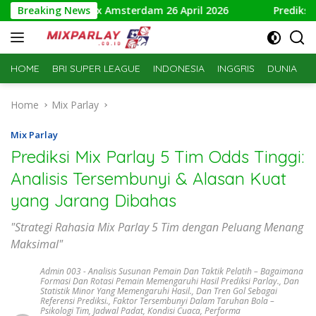
Skip
eda vs Ajax Amsterdam 26 April 2026
Breaking News
Prediksi Toulouse v
to
content
HOME
BRI SUPER LEAGUE
INDONESIA
INGGRIS
DUNIA
S
Home
Mix Parlay
Mix Parlay
Prediksi Mix Parlay 5 Tim Odds Tinggi:
Analisis Tersembunyi & Alasan Kuat
yang Jarang Dibahas
"Strategi Rahasia Mix Parlay 5 Tim dengan Peluang Menang
Maksimal"
Admin 003
-
Analisis Susunan Pemain Dan Taktik Pelatih – Bagaimana
Formasi Dan Rotasi Pemain Memengaruhi Hasil Prediksi Parlay.
,
Dan
Statistik Minor Yang Memengaruhi Hasil.
,
Dan Tren Gol Sebagai
Referensi Prediksi.
,
Faktor Tersembunyi Dalam Taruhan Bola –
Psikologi Tim
,
Jadwal Padat
,
Kondisi Cuaca
,
Performa