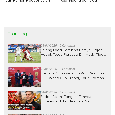
Tuan Rumah Hadapi Calon
Real Madrid dari Liga
Juara
Champions
Tranding
08/01/2026
0 Comment
Jelang Laga Persib vs Persija, Bojan
Hodak Tetap Percaya Diri Meski Tiga
Pilar Absen Latihan
22/01/2026
0 Comment
Jakarta Dipilih sebagai Kota Singgah
FIFA World Cup Trophy Tour, Pramono
Anung: Pertegas Status Kota Global
04/01/2026
0 Comment
Sudah Resmi Tangani Timnas
Indonesia, John Herdman Siap
Mempelajari Budaya Indonesia Dan
Pentingnya Adaptasi dan Karakter
Lokal