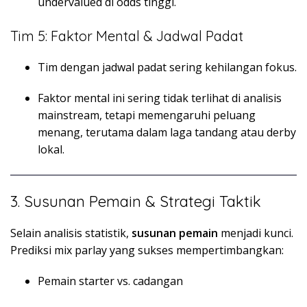
undervalued di odds tinggi.
Tim 5: Faktor Mental & Jadwal Padat
Tim dengan jadwal padat sering kehilangan fokus.
Faktor mental ini sering tidak terlihat di analisis
mainstream, tetapi memengaruhi peluang
menang, terutama dalam laga tandang atau derby
lokal.
3. Susunan Pemain & Strategi Taktik
Selain analisis statistik,
susunan pemain
menjadi kunci.
Prediksi mix parlay yang sukses mempertimbangkan:
Pemain starter vs. cadangan