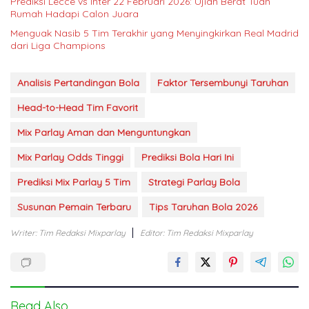
Prediksi Lecce vs Inter 22 Februari 2026: Ujian Berat Tuan
Rumah Hadapi Calon Juara
Menguak Nasib 5 Tim Terakhir yang Menyingkirkan Real Madrid
dari Liga Champions
Analisis Pertandingan Bola
Faktor Tersembunyi Taruhan
Head-to-Head Tim Favorit
Mix Parlay Aman dan Menguntungkan
Mix Parlay Odds Tinggi
Prediksi Bola Hari Ini
Prediksi Mix Parlay 5 Tim
Strategi Parlay Bola
Susunan Pemain Terbaru
Tips Taruhan Bola 2026
Writer: Tim Redaksi Mixparlay
Editor: Tim Redaksi Mixparlay
Read Also