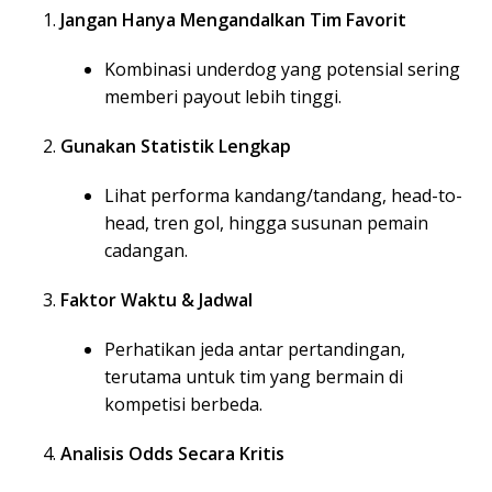
Jangan Hanya Mengandalkan Tim Favorit
Kombinasi underdog yang potensial sering
memberi payout lebih tinggi.
Gunakan Statistik Lengkap
Lihat performa kandang/tandang, head-to-
head, tren gol, hingga susunan pemain
cadangan.
Faktor Waktu & Jadwal
Perhatikan jeda antar pertandingan,
terutama untuk tim yang bermain di
kompetisi berbeda.
Analisis Odds Secara Kritis