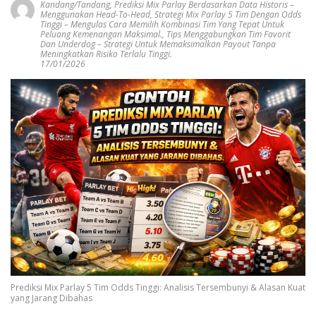
Kandang/tandang
,
Prediksi Mix Parlay Berdasarkan Data Historis –
Menggunakan Head-To-Head
,
Strategi Mix Parlay 5 Tim Dengan Odds
Tinggi – Mengulas Cara Memilih Kombinasi Tim Yang Tepat Untuk
Peluang Kemenangan Maksimal.
,
Tips Menggabungkan Tim Favorit
Dan Underdog – Strategi Untuk Memaksimalkan Payout Tanpa
Meningkatkan Risiko Terlalu Tinggi.
17/01/2026
Prediksi Mix Parlay 5 Tim Odds Tinggi: Analisis Tersembunyi & Alasan Kuat
yang Jarang Dibahas