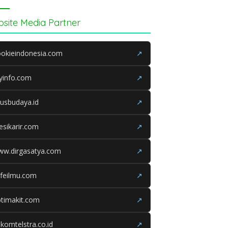
site Media Partner
okieindonesia.com
↗
yinfo.com
↗
tusbudaya.id
↗
esikarir.com
↗
ww.dirgasatya.com
↗
feilmu.com
↗
timakit.com
↗
lkomtelstra.co.id
↗