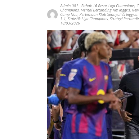
Admin 001
-
Babak 16 Besar Liga Champions
,
C
Champions
,
Mental Bertanding Tim Inggris
,
Newc
Camp Nou
,
Pertemuan Klub Spanyol Vs Inggris
,
1-1
,
Statistik Liga Champions
,
Strategi Pertand
18/03/2026