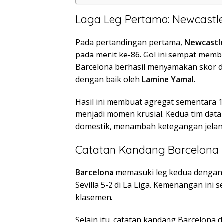
Laga Leg Pertama: Newcastle
Pada pertandingan pertama,
Newcastl
pada menit ke-86. Gol ini sempat mem
Barcelona berhasil menyamakan skor di
dengan baik oleh
Lamine Yamal
.
Hasil ini membuat agregat sementara
menjadi momen krusial. Kedua tim data
domestik, menambah ketegangan jelang 
Catatan Kandang Barcelon
Barcelona
memasuki leg kedua dengan 
Sevilla 5-2 di La Liga. Kemenangan ini
klasemen.
Selain itu, catatan kandang Barcelon