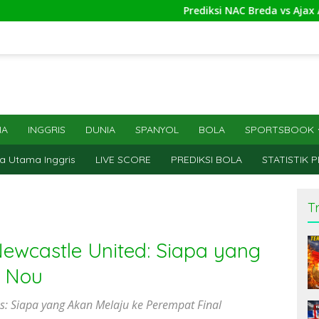
Prediksi NAC Breda vs Ajax Amsterdam 26
IA
INGGRIS
DUNIA
SPANYOL
BOLA
SPORTSBOOK
a Utama Inggris
LIVE SCORE
PREDIKSI BOLA
STATISTIK 
T
Newcastle United: Siapa yang
 Nou
: Siapa yang Akan Melaju ke Perempat Final