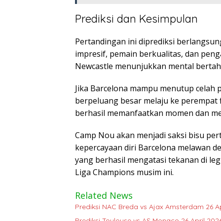
Prediksi dan Kesimpulan
Pertandingan ini diprediksi berlangsun
impresif, pemain berkualitas, dan pen
Newcastle menunjukkan mental bertaha
Jika Barcelona mampu menutup celah 
berpeluang besar melaju ke perempat f
berhasil memanfaatkan momen dan me
Camp Nou akan menjadi saksi bisu per
kepercayaan diri Barcelona melawan d
yang berhasil mengatasi tekanan di leg
Liga Champions musim ini.
Related News
Prediksi NAC Breda vs Ajax Amsterdam 26 Ap
Prediksi Toulouse vs AS Monaco 26 April 2026