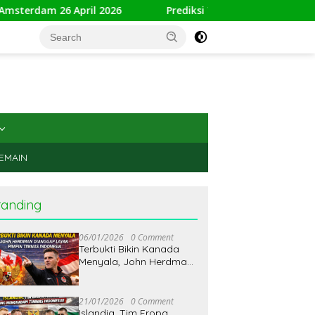
 April 2026
Prediksi Toulouse vs AS Monaco 26 April 2026
PEMAIN
randing
06/01/2026
0 Comment
Terbukti Bikin Kanada
Menyala, John Herdman
Dianggap Layak Pimpin
Timnas Indonesia
21/01/2026
0 Comment
Islandia, Tim Eropa