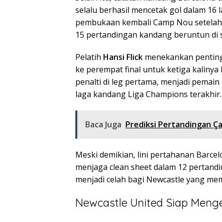
selalu berhasil mencetak gol dalam 16 l
pembukaan kembali Camp Nou setelah 
15 pertandingan kandang beruntun di 
Pelatih
Hansi Flick
menekankan pentingn
ke perempat final untuk ketiga kalinya
penalti di leg pertama, menjadi pemain 
laga kandang Liga Champions terakhir.
Baca Juga
Prediksi Pertandingan Ça
Meski demikian, lini pertahanan Barce
menjaga clean sheet dalam 12 pertandin
menjadi celah bagi Newcastle yang memi
Newcastle United Siap Meng