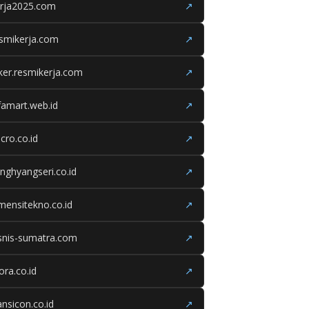
erja2025.com
↗
smikerja.com
↗
ker.resmikerja.com
↗
famart.web.id
↗
cro.co.id
↗
nghyangseri.co.id
↗
mensitekno.co.id
↗
snis-sumatra.com
↗
iora.co.id
↗
ansicon.co.id
↗