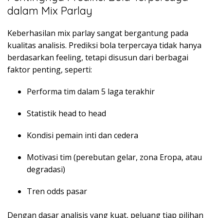
dalam Mix Parlay
Keberhasilan mix parlay sangat bergantung pada
kualitas analisis. Prediksi bola terpercaya tidak hanya
berdasarkan feeling, tetapi disusun dari berbagai
faktor penting, seperti:
Performa tim dalam 5 laga terakhir
Statistik head to head
Kondisi pemain inti dan cedera
Motivasi tim (perebutan gelar, zona Eropa, atau
degradasi)
Tren odds pasar
Dengan dasar analisis yang kuat, peluang tiap pilihan