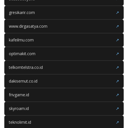
gresikarir.com
↗
www.dirgasatya.com
↗
kafeilmu.com
↗
optimakit.com
↗
telkomtelstra.co.id
↗
dakisemut.co.id
↗
frivgame.id
↗
skyroam.id
↗
teknolimit.id
↗