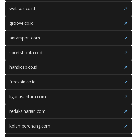
webkos.co.id
↗
groove.co.id
↗
antarsport.com
↗
sportsbook.co.id
↗
handicap.co.id
↗
freespin.co.id
↗
liganusantara.com
↗
redaksiharian.com
↗
kolamberenang.com
↗