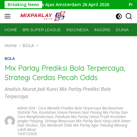
Skip
 NAC Breda vs Ajax Amsterdam 26 April 2026
Breaking News
Prediksi To
to
content
HOME
BRI SUPER LEAGUE
INDONESIA
INGGRIS
DUNIA
S
Home
BOLA
BOLA
Mix Parlay Prediksi Bola Terpercaya,
Strategi Cerdas Pecah Odds
Analisis Akurat Jadi Kunci Mix Parlay Prediksi Bola
Terpercaya
Admin 004
-
Cara Memilih Prediksi Bola Terpercaya Berdasarkan
Statistik Tim
,
Kesalahan Umum Pemain Saat Pasang Mix Parlay Dan
Cara Menghindarinya
,
Panduan Mix Parlay Untuk Profit Konsisten
Jangka Panjang
,
Strategi Menyusun Mix Parlay Bola Yang Lebih Aman
Dan Terukur
,
Tips Memecah Odds Mix Parlay Agar Peluang Menang
Lebih Besar
10/01/2026