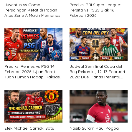
Juventus vs Como:
Prediksi BRI Super League:
Persaingan Ketat di Papan
Persita vs PSBS Biak 16
Atas Serie A Makin Memanas
Februari 2026
Prediksi Rennes vs PSG 14
Jadwal Semifinal Copa del
Februari 2026: Ujian Berat
Rey Pekan Ini, 12–13 Februari
Tuan Rumah Hadapi Raksasa
2026: Duel Panas Penentu
Ligue 1
Final
Efek Michael Carrick: Satu
Nasib Suram Paul Pogba,