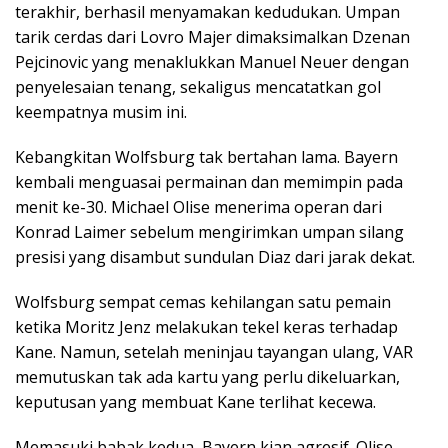
terakhir, berhasil menyamakan kedudukan. Umpan
tarik cerdas dari Lovro Majer dimaksimalkan Dzenan
Pejcinovic yang menaklukkan Manuel Neuer dengan
penyelesaian tenang, sekaligus mencatatkan gol
keempatnya musim ini.
Kebangkitan Wolfsburg tak bertahan lama. Bayern
kembali menguasai permainan dan memimpin pada
menit ke-30. Michael Olise menerima operan dari
Konrad Laimer sebelum mengirimkan umpan silang
presisi yang disambut sundulan Diaz dari jarak dekat.
Wolfsburg sempat cemas kehilangan satu pemain
ketika Moritz Jenz melakukan tekel keras terhadap
Kane. Namun, setelah meninjau tayangan ulang, VAR
memutuskan tak ada kartu yang perlu dikeluarkan,
keputusan yang membuat Kane terlihat kecewa.
Memasuki babak kedua, Bayern kian agresif. Olise