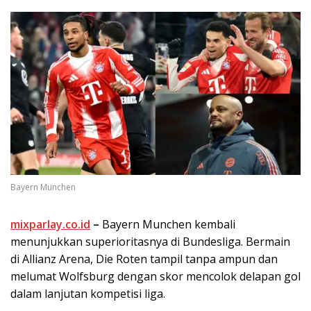
Bayern Munchen
mixparlay.co.id
–
Bayern Munchen kembali
menunjukkan superioritasnya di Bundesliga. Bermain
di Allianz Arena, Die Roten tampil tanpa ampun dan
melumat Wolfsburg dengan skor mencolok delapan gol
dalam lanjutan kompetisi liga.