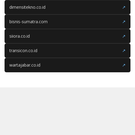
dimensitekno.co.id
↗
bisnis-sumatra.com
↗
siiora.co.id
↗
transicon.co.id
↗
wartajabar.co.id
↗