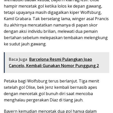
hampir mencetak gol ketika lolos ke depan gawang,
tetapi upayanya masih digagalkan kiper Wolfsburg,
Kamil Grabara. Tak berselang lama, winger asal Prancis
itu akhirnya mencatatkan namanya di papan skor
dengan aksi individu brilian, melewati dua pemain
bertahan sebelum melepaskan tembakan melengkung
ke sudut jauh gawang.
Baca Juga
Barcelona Resmi Pulangkan Joao
Cancelo, Kembali Gunakan Nomor Punggung 2
Petaka bagi Wolfsburg terus berlanjut. Tiga menit
setelah gol Olise, bek Jenz kembali bernasib apes
dengan mencetak gol bunuh diri saat mencoba
menghalau pergerakan Diaz di tiang jauh.
Bayern kemudian mencetak dua gol hanya dalam