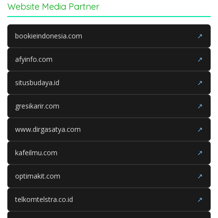
Website Media Partner
bookieindonesia.com
↗
afyinfo.com
↗
situsbudaya.id
↗
gresikarir.com
↗
www.dirgasatya.com
↗
kafeilmu.com
↗
optimakit.com
↗
telkomtelstra.co.id
↗