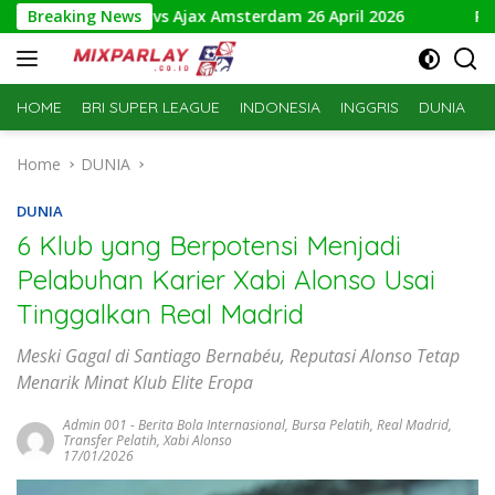
Skip
i NAC Breda vs Ajax Amsterdam 26 April 2026
Breaking News
Prediksi T
to
content
HOME
BRI SUPER LEAGUE
INDONESIA
INGGRIS
DUNIA
S
Home
DUNIA
DUNIA
6 Klub yang Berpotensi Menjadi
Pelabuhan Karier Xabi Alonso Usai
Tinggalkan Real Madrid
Meski Gagal di Santiago Bernabéu, Reputasi Alonso Tetap
Menarik Minat Klub Elite Eropa
Admin 001
-
Berita Bola Internasional
,
Bursa Pelatih
,
Real Madrid
,
Transfer Pelatih
,
Xabi Alonso
17/01/2026