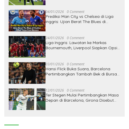
Persija
04/01/2026
0 Comment
Prediksi Man City vs Chelsea di Liga
Inggris: Ujian Berat The Blues di
Stadion Etihad Tanpa Enzo Maresca
24/01/2026
0 Comment
Liga Inggris: Lawatan ke Markas
Bournemouth, Liverpool Siapkan Opsi
Perombakan Tim
03/01/2026
0 Comment
Hansi Flick Buka Suara, Barcelona
Pertimbangkan Tambah Bek di Bursa
Januari
12/01/2026
0 Comment
Ter Stegen Mulai Pertimbangkan Masa
Depan di Barcelona, Girona Disebut
Siap Menjadi Pelabuhan Baru