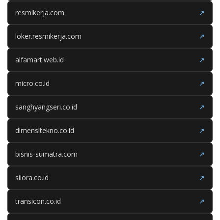
resmikerja.com
↗
loker.resmikerja.com
↗
alfamart.web.id
↗
micro.co.id
↗
sanghyangseri.co.id
↗
dimensitekno.co.id
↗
bisnis-sumatra.com
↗
siiora.co.id
↗
transicon.co.id
↗