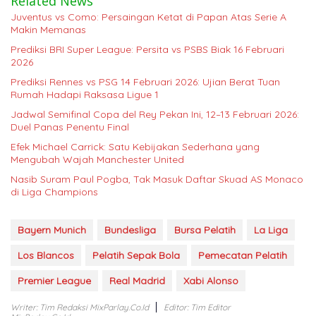
Related News
Juventus vs Como: Persaingan Ketat di Papan Atas Serie A
Makin Memanas
Prediksi BRI Super League: Persita vs PSBS Biak 16 Februari
2026
Prediksi Rennes vs PSG 14 Februari 2026: Ujian Berat Tuan
Rumah Hadapi Raksasa Ligue 1
Jadwal Semifinal Copa del Rey Pekan Ini, 12–13 Februari 2026:
Duel Panas Penentu Final
Efek Michael Carrick: Satu Kebijakan Sederhana yang
Mengubah Wajah Manchester United
Nasib Suram Paul Pogba, Tak Masuk Daftar Skuad AS Monaco
di Liga Champions
Bayern Munich
Bundesliga
Bursa Pelatih
La Liga
Los Blancos
Pelatih Sepak Bola
Pemecatan Pelatih
Premier League
Real Madrid
Xabi Alonso
Writer: Tim Redaksi MixParlay.co.id
Editor: Tim Editor