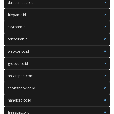
dakisemut.co.id
↗
frivgame.id
↗
skyroam.id
↗
teknolimit.id
↗
webkos.co.id
↗
groove.co.id
↗
antarsport.com
↗
sportsbook.co.id
↗
handicap.co.id
↗
freespin.co.id
↗