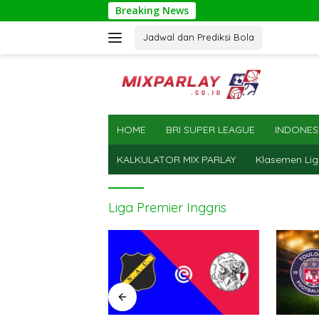
Skip
Breaking News
to
content
Jadwal dan Prediksi Bola
HOME
BRI SUPER LEAGUE
INDONES
KALKULATOR MIX PARLAY
Klasemen Lig
Liga Premier Inggris