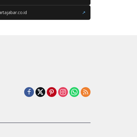
rtajabar.co.id
↗