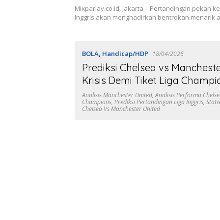
Mixparlay.co.id, Jakarta – Pertandingan pekan ke
Inggris akan menghadirkan bentrokan menarik 
BOLA
,
Handicap/HDP
18/04/2026
Prediksi Chelsea vs Mancheste
Krisis Demi Tiket Liga Champi
Analisis Manchester United
,
Analisis Performa Chels
Champions
,
Prediksi Pertandingan Liga Inggris
,
Stati
Chelsea Vs Manchester United