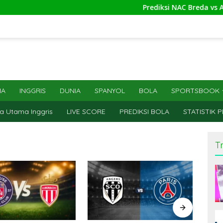
Prediksi NAC Breda vs Ajax Ams
IA
INGGRIS
DUNIA
SPANYOL
BOLA
SPORTSBOOK
a Utama Inggris
LIVE SCORE
PREDIKSI BOLA
STATISTIK 
T