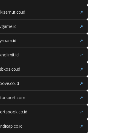
kisemut.co.id
↗
ivgame.id
↗
yroam.id
↗
knolimit.id
↗
bkos.co.id
↗
oove.co.id
↗
tarsport.com
↗
ortsbook.co.id
↗
ndicap.co.id
↗