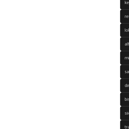
k
re
lo
al
mi
sa
di
bi
si
tr