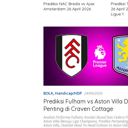
 Breda vs Ajax
Prediksi Toulouse vs AS Monaco
Prediksi 
6 April 2026
26 April 2026 Analisis Lengkap
April 202
Ligue 1
BOLA
,
Handicap/HDP
24/04/2026
Prediksi Fulham vs Aston Villa 
Penting di Craven Cottage
Analisis Performa Fulham
,
Kondisi Skuad Dan Cedera 
Aston Villa Menuju Liga Champions
,
Prediksi Pertandin
Aston Villa
,
Statistik Head To Head Fulham Vs Aston Vill