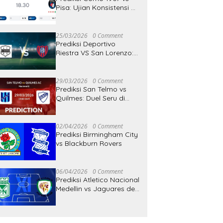
ksi Borussia Dortmund vs
P
Padat
Pisa: Ujian Konsistensi di
urg – Bundesliga 26 April
A
Pekan Krusial Serie A
N
25/03/2026
0 Comment
Prediksi Deportivo
Riestra VS San Lorenzo:
Laga Klasemen Pekan
ke-12 Primera
29/03/2026
0 Comment
Prediksi San Telmo vs
Quilmes: Duel Seru di
Buenos Aires
02/04/2026
0 Comment
Prediksi Birmingham City
vs Blackburn Rovers
06/04/2026
0 Comment
Prediksi Atletico Nacional
Medellin vs Jaguares de
Cordoba