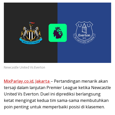
Newcastle United Vs Everton
MixParlay.co.id
,
Jakarta
– Pertandingan menarik akan
tersaji dalam lanjutan
Premier League
ketika
Newcastle
United
Vs
Everton
. Duel ini diprediksi berlangsung
ketat mengingat kedua tim sama-sama membutuhkan
poin penting untuk memperbaiki posisi di klasemen.