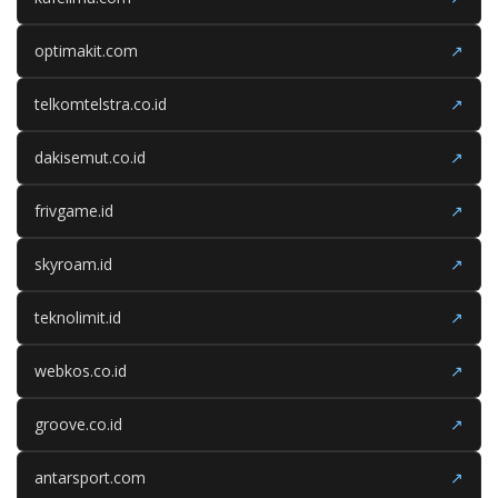
optimakit.com
↗
telkomtelstra.co.id
↗
dakisemut.co.id
↗
frivgame.id
↗
skyroam.id
↗
teknolimit.id
↗
webkos.co.id
↗
groove.co.id
↗
antarsport.com
↗