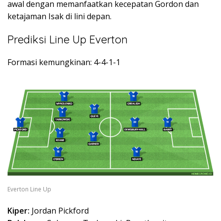
awal dengan memanfaatkan kecepatan Gordon dan
ketajaman Isak di lini depan.
Prediksi Line Up Everton
Formasi kemungkinan: 4-4-1-1
Everton Line Up
Kiper:
Jordan Pickford