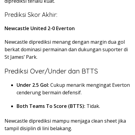
diprediksi terlalu kuat.
Prediksi Skor Akhir:
Newcastle United 2-0 Everton
Newcastle diprediksi menang dengan margin dua gol
berkat dominasi permainan dan dukungan suporter di
St James’ Park.
Prediksi Over/Under dan BTTS
Under 2.5 Gol:
Cukup menarik mengingat Everton
cenderung bermain defensif.
Both Teams To Score (BTTS):
Tidak.
Newcastle diprediksi mampu menjaga clean sheet jika
tampil disiplin di lini belakang.