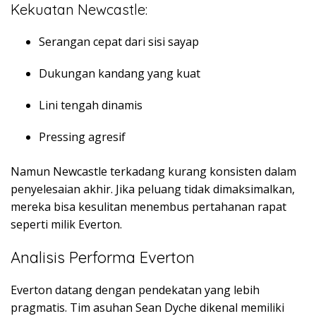
Kekuatan Newcastle:
Serangan cepat dari sisi sayap
Dukungan kandang yang kuat
Lini tengah dinamis
Pressing agresif
Namun Newcastle terkadang kurang konsisten dalam
penyelesaian akhir. Jika peluang tidak dimaksimalkan,
mereka bisa kesulitan menembus pertahanan rapat
seperti milik Everton.
Analisis Performa Everton
Everton datang dengan pendekatan yang lebih
pragmatis. Tim asuhan
Sean Dyche
dikenal memiliki