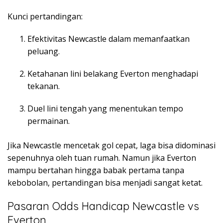
Kunci pertandingan:
Efektivitas Newcastle dalam memanfaatkan
peluang.
Ketahanan lini belakang Everton menghadapi
tekanan.
Duel lini tengah yang menentukan tempo
permainan.
Jika Newcastle mencetak gol cepat, laga bisa didominasi
sepenuhnya oleh tuan rumah. Namun jika Everton
mampu bertahan hingga babak pertama tanpa
kebobolan, pertandingan bisa menjadi sangat ketat.
Pasaran Odds Handicap Newcastle vs
Everton