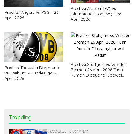
Prediksi Arsenal (W) vs
Prediksi Angers vs PSG – 26
Olympique Lyon (W) – 26
April 2026
April 2026
Prediksi Stuttgart vs Werder
Prediksi Borussia Dortmund
Bremen 26 April 2026 Tuan
vs Freiburg – Bundesliga 26
Rumah Dibayangi Jadwal
April 2026
Padat
Tranding
01/02/2026
0 Comment