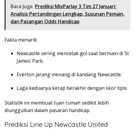
Baca Juga
Prediksi MixParlay 3 Tim 27 Januari:
Analisis Pertandingan Lengkap, Susunan Pemain,
dan Pasangan Odds Handicap
Fakta menarik:
Newcastle sering mencetak gol saat bermain di St
James’ Park.
Everton jarang menang di kandang Newcastle.
Laga keduanya kerap berakhir dengan skor tipis.
Statistik ini membuat tuan rumah sedikit lebih
diunggulkan dalam pasaran handicap.
Prediksi Line Up Newcastle United