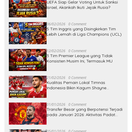
UEFA Siap Gelar Voting Untuk Sanksi
Israel, Akankah Ikuti Jejak Rusia?
06/02/2026
0 Comment
5 Tim Inggris yang Disingkirkan Tim
Lebih Lemah di Liga Champions (UCL)
12/02/2026
0 Comment
3 Tim Premier League yang Tidak
Konsisten Musim Ini, Termasuk MU
21/02/2026
0 Comment
Kualitas Pemain Lokal Timnas
Indonesia Bikin Kagum Shayne
Pattynama: “Sangat Bagus!”
01/01/2026
0 Comment
Transfer Besar yang Berpotensi Terjadi
pada Januari 2026: Aktivitas Padat
Man United, City Unggul dalam
Perburuan Winger Fantastis
05/01/2026
0 Comment