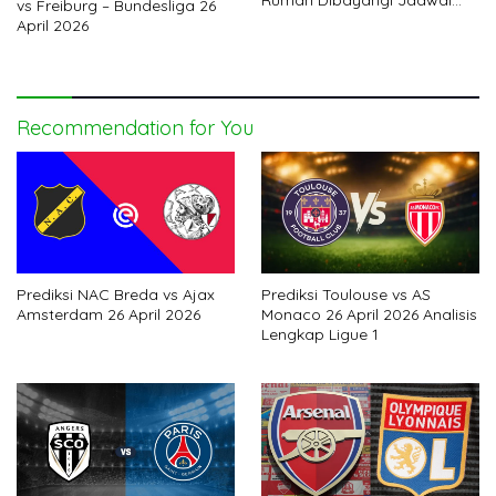
Rumah Dibayangi Jadwal
vs Freiburg – Bundesliga 26
Padat
April 2026
Recommendation for You
Prediksi NAC Breda vs Ajax
Prediksi Toulouse vs AS
Amsterdam 26 April 2026
Monaco 26 April 2026 Analisis
Lengkap Ligue 1