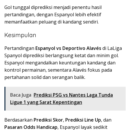
Gol tunggal diprediksi menjadi penentu hasil
pertandingan, dengan Espanyol lebih efektif
memanfaatkan peluang di kandang sendiri.
Kesimpulan
Pertandingan
Espanyol vs Deportivo Alavés
di LaLiga
Spanyol diprediksi berlangsung ketat dan minim gol.
Espanyol mengandalkan keuntungan kandang dan
kontrol permainan, sementara Alavés fokus pada
pertahanan solid dan serangan balik.
Baca Juga
Prediksi PSG vs Nantes Laga Tunda
Ligue 1 yang Sarat Kepentingan
Berdasarkan
Prediksi Skor
,
Prediksi Line Up
, dan
Pasaran Odds Handicap
, Espanyol layak sedikit