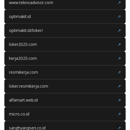
www.teknoadvisor.com
↗
optimakit.id
↗
optimakit.id/loker/
↗
loker2025.com
↗
kerja2025.com
↗
resmikerja.com
↗
loker.resmikerja.com
↗
alfamart.web.id
↗
micro.co.id
↗
sanghyangseri.co.id
↗