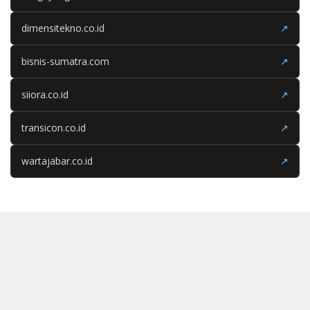
dimensitekno.co.id
↗
bisnis-sumatra.com
↗
siiora.co.id
↗
transicon.co.id
↗
wartajabar.co.id
↗