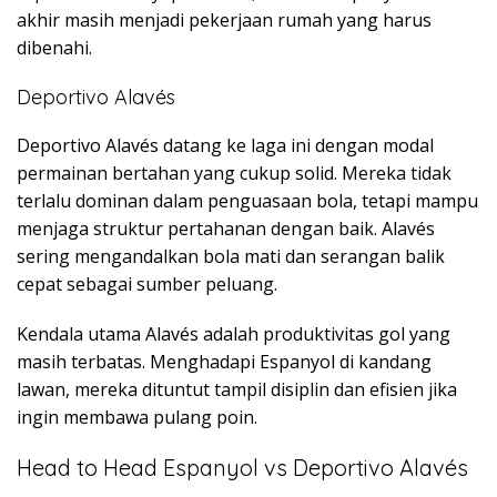
akhir masih menjadi pekerjaan rumah yang harus
dibenahi.
Deportivo Alavés
Deportivo Alavés datang ke laga ini dengan modal
permainan bertahan yang cukup solid. Mereka tidak
terlalu dominan dalam penguasaan bola, tetapi mampu
menjaga struktur pertahanan dengan baik. Alavés
sering mengandalkan bola mati dan serangan balik
cepat sebagai sumber peluang.
Kendala utama Alavés adalah produktivitas gol yang
masih terbatas. Menghadapi Espanyol di kandang
lawan, mereka dituntut tampil disiplin dan efisien jika
ingin membawa pulang poin.
Head to Head Espanyol vs Deportivo Alavés