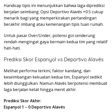
Handicap tipis ini menunjukkan bahwa laga diprediksi
berjalan seimbang. Opsi Deportivo Alavés +0.5 cukup
menarik bagi yang memperkirakan pertandingan
berakhir imbang atau kemenangan tipis tuan rumah.
Untuk pasar Over/Under, potensi gol cenderung
rendah mengingat gaya bermain kedua tim yang relatif
hati-hati.
Prediksi Skor Espanyol vs Deportivo Alavés
Melihat performa terkini, faktor kandang, dan
keseimbangan kekuatan kedua tim, Espanyol sedikit
lebih diunggulkan. Namun Alavés berpotensi membuat
laga berjalan ketat hingga menit akhir.
Prediksi Skor Akhir:
Espanyol 1 – 0 Deportivo Alavés