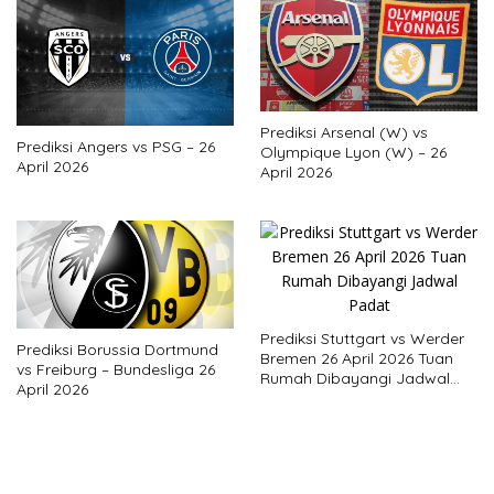
Prediksi Arsenal (W) vs
Prediksi Angers vs PSG – 26
Olympique Lyon (W) – 26
April 2026
April 2026
Prediksi Stuttgart vs Werder
Prediksi Borussia Dortmund
Bremen 26 April 2026 Tuan
vs Freiburg – Bundesliga 26
Rumah Dibayangi Jadwal
April 2026
Padat