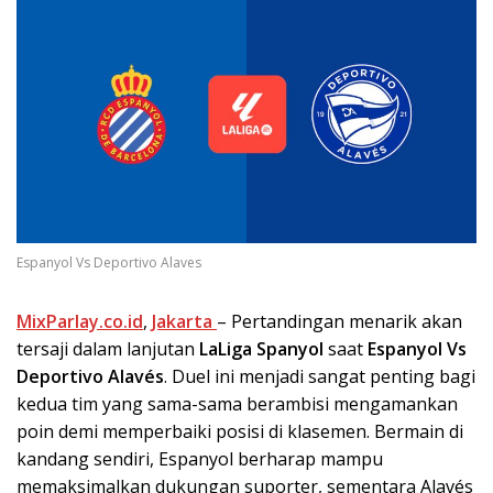
Espanyol Vs Deportivo Alaves
MixParlay.co.id
,
Jakarta
– Pertandingan menarik akan
tersaji dalam lanjutan
LaLiga Spanyol
saat
Espanyol Vs
Deportivo Alavés
. Duel ini menjadi sangat penting bagi
kedua tim yang sama-sama berambisi mengamankan
poin demi memperbaiki posisi di klasemen. Bermain di
kandang sendiri, Espanyol berharap mampu
memaksimalkan dukungan suporter, sementara Alavés