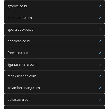
groove.co.id
↗
antarsport.com
↗
sportsbook.co.id
↗
handicap.co.id
↗
freespin.co.id
↗
liganusantara.com
↗
redaksiharian.com
↗
kolamberenang.com
↗
bukasuara.com
↗