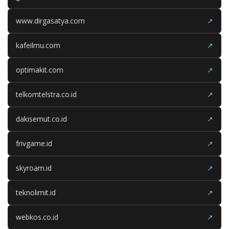
www.dirgasatya.com
↗
kafeilmu.com
↗
optimakit.com
↗
telkomtelstra.co.id
↗
dakisemut.co.id
↗
frivgame.id
↗
skyroam.id
↗
teknolimit.id
↗
webkos.co.id
↗