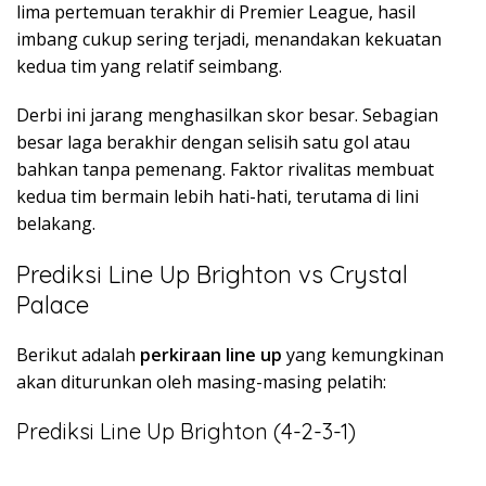
lima pertemuan terakhir di Premier League, hasil
imbang cukup sering terjadi, menandakan kekuatan
kedua tim yang relatif seimbang.
Derbi ini jarang menghasilkan skor besar. Sebagian
besar laga berakhir dengan selisih satu gol atau
bahkan tanpa pemenang. Faktor rivalitas membuat
kedua tim bermain lebih hati-hati, terutama di lini
belakang.
Prediksi Line Up Brighton vs Crystal
Palace
Berikut adalah
perkiraan line up
yang kemungkinan
akan diturunkan oleh masing-masing pelatih:
Prediksi Line Up Brighton (4-2-3-1)