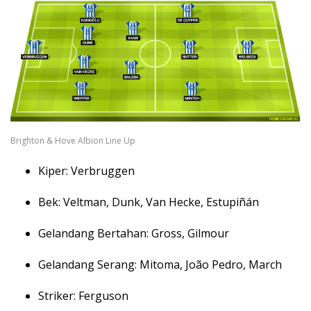
Brighton & Hove Albion Line Up
Kiper: Verbruggen
Bek: Veltman, Dunk, Van Hecke, Estupiñán
Gelandang Bertahan: Gross, Gilmour
Gelandang Serang: Mitoma, João Pedro, March
Striker: Ferguson