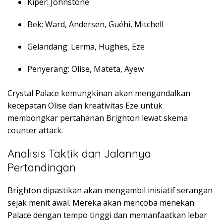
Kiper: Johnstone
Bek: Ward, Andersen, Guéhi, Mitchell
Gelandang: Lerma, Hughes, Eze
Penyerang: Olise, Mateta, Ayew
Crystal Palace kemungkinan akan mengandalkan
kecepatan Olise dan kreativitas Eze untuk
membongkar pertahanan Brighton lewat skema
counter attack.
Analisis Taktik dan Jalannya
Pertandingan
Brighton dipastikan akan mengambil inisiatif serangan
sejak menit awal. Mereka akan mencoba menekan
Palace dengan tempo tinggi dan memanfaatkan lebar