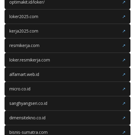
optimakit.id/loker/
↗
loker2025.com
↗
kerja2025.com
↗
resmikerja.com
↗
loker.resmikerja.com
↗
alfamart.web.id
↗
micro.co.id
↗
sanghyangseri.co.id
↗
dimensitekno.co.id
↗
bisnis-sumatra.com
↗