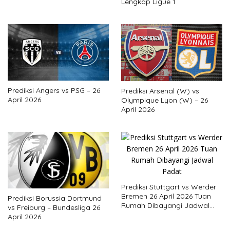
Lengkap Ligue 1
Prediksi Angers vs PSG – 26
Prediksi Arsenal (W) vs
April 2026
Olympique Lyon (W) – 26
April 2026
Prediksi Stuttgart vs Werder
Bremen 26 April 2026 Tuan
Prediksi Borussia Dortmund
Rumah Dibayangi Jadwal
vs Freiburg – Bundesliga 26
Padat
April 2026