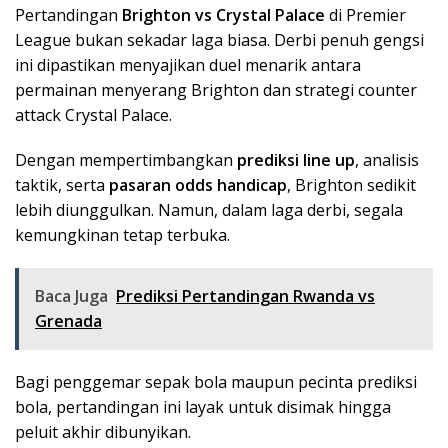
Pertandingan
Brighton vs Crystal Palace
di Premier
League bukan sekadar laga biasa. Derbi penuh gengsi
ini dipastikan menyajikan duel menarik antara
permainan menyerang Brighton dan strategi counter
attack Crystal Palace.
Dengan mempertimbangkan
prediksi line up
, analisis
taktik, serta
pasaran odds handicap
, Brighton sedikit
lebih diunggulkan. Namun, dalam laga derbi, segala
kemungkinan tetap terbuka.
Baca Juga
Prediksi Pertandingan Rwanda vs
Grenada
Bagi penggemar sepak bola maupun pecinta prediksi
bola, pertandingan ini layak untuk disimak hingga
peluit akhir dibunyikan.