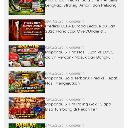
Mix Parlay Prediksi Bola 5 Tim: Analisis
Lengkap, Strategi Aman, dan Peluang
Odds Besok
29/01/2026
0 Comment
Prediksi UEFA Europa League 30 Jan
2026: Handicap, Over/Under &
MixParlay Lengkap
02/02/2026
0 Comment
Mixparlay 5 Tim: Hasil Lyon vs LOSC,
Calvin Verdonk Masuk dari Bangku
Cadangan Namun Timnya Kalah
07/02/2026
0 Comment
Mixparlay Bola Terbaru: Prediksi Tepat,
Hasil Mengejutkan!
12/02/2026
0 Comment
Mixparlay 5 Tim Paling Gokil: Siapa
Bisa Tumbang di Pekan Ini?
21/02/2026
0 Comment