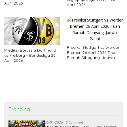
April 2026
April 2026
Prediksi Stuttgart vs Werder
Prediksi Borussia Dortmund
Bremen 26 April 2026 Tuan
vs Freiburg – Bundesliga 26
Rumah Dibayangi Jadwal
April 2026
Padat
Tranding
25/01/2026
0 Comment