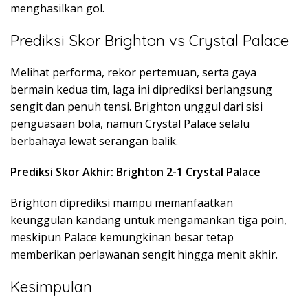
menghasilkan gol.
Prediksi Skor Brighton vs Crystal Palace
Melihat performa, rekor pertemuan, serta gaya
bermain kedua tim, laga ini diprediksi berlangsung
sengit dan penuh tensi. Brighton unggul dari sisi
penguasaan bola, namun Crystal Palace selalu
berbahaya lewat serangan balik.
Prediksi Skor Akhir: Brighton 2-1 Crystal Palace
Brighton diprediksi mampu memanfaatkan
keunggulan kandang untuk mengamankan tiga poin,
meskipun Palace kemungkinan besar tetap
memberikan perlawanan sengit hingga menit akhir.
Kesimpulan