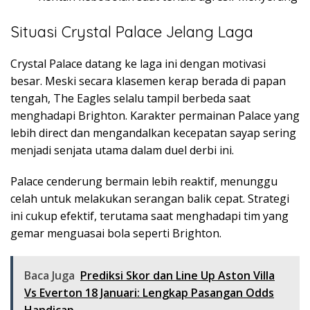
Situasi Crystal Palace Jelang Laga
Crystal Palace datang ke laga ini dengan motivasi
besar. Meski secara klasemen kerap berada di papan
tengah, The Eagles selalu tampil berbeda saat
menghadapi Brighton. Karakter permainan Palace yang
lebih direct dan mengandalkan kecepatan sayap sering
menjadi senjata utama dalam duel derbi ini.
Palace cenderung bermain lebih reaktif, menunggu
celah untuk melakukan serangan balik cepat. Strategi
ini cukup efektif, terutama saat menghadapi tim yang
gemar menguasai bola seperti Brighton.
Baca Juga
Prediksi Skor dan Line Up Aston Villa
Vs Everton 18 Januari: Lengkap Pasangan Odds
Handicap