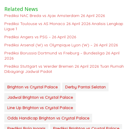
Related News
Prediksi NAC Breda vs Ajax Amsterdam 26 April 2026
Prediksi Toulouse vs AS Monaco 26 April 2026 Analisis Lengkap
Ligue 1
Prediksi Angers vs PSG – 26 April 2026
Prediksi Arsenal (W) vs Olympique Lyon (W) – 26 April 2026
Prediksi Borussia Dortmund vs Freiburg – Bundesliga 26 April
2026
Prediksi Stuttgart vs Werder Bremen 26 April 2026 Tuan Rumah
Dibayangi Jadwal Padat
Brighton vs Crystal Palace
Derby Pantai Selatan
Jadwal Brighton vs Crystal Palace
Line Up Brighton vs Crystal Palace
Odds Handicap Brighton vs Crystal Palace
Prediksi Bola Inggris
Prediksi Brighton vs Crystal Palace