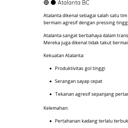
🔵 ⚫
Atalanta BC
Atalanta dikenal sebagai salah satu ti
bermain agresif dengan pressing tinggi
Atalanta sangat berbahaya dalam transis
Mereka juga dikenal tidak takut berma
Kekuatan Atalanta:
Produktivitas gol tinggi
Serangan sayap cepat
Tekanan agresif sepanjang pert
Kelemahan:
Pertahanan kadang terlalu terbu