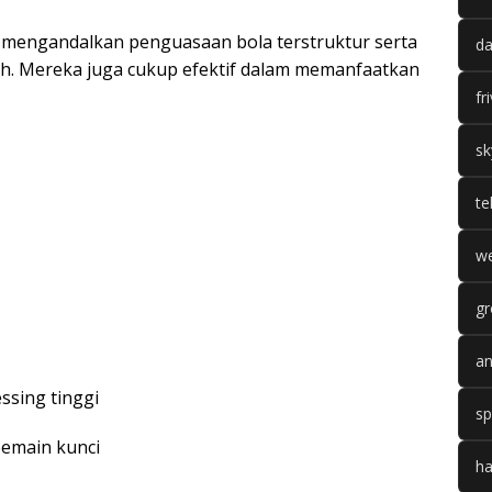
o mengandalkan penguasaan bola terstruktur serta
da
ah. Mereka juga cukup efektif dalam memanfaatkan
fr
sk
te
we
gr
an
ssing tinggi
sp
emain kunci
ha