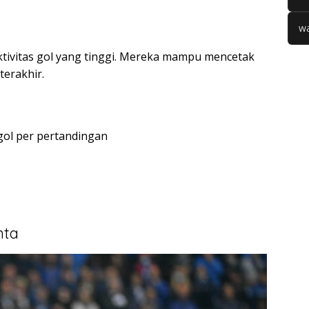
wa
ktivitas gol yang tinggi. Mereka mampu mencetak
terakhir.
 gol per pertandingan
nta