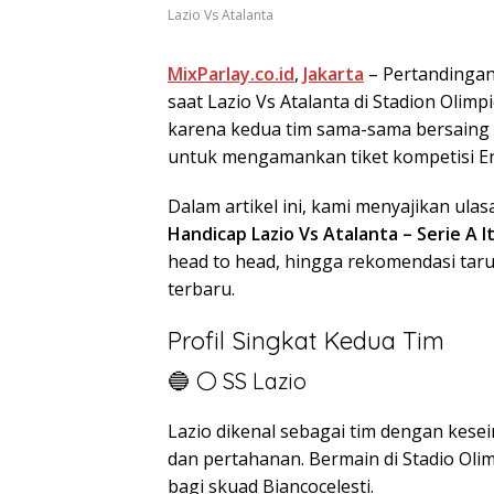
Lazio Vs Atalanta
MixParlay.co.id
,
Jakarta
– Pertandingan
saat Lazio Vs Atalanta di Stadion Olimp
karena kedua tim sama-sama bersaing d
untuk mengamankan tiket kompetisi E
Dalam artikel ini, kami menyajikan ula
Handicap Lazio Vs Atalanta – Serie A I
head to head, hingga rekomendasi tar
terbaru.
Profil Singkat Kedua Tim
🔵 ⚪
SS Lazio
Lazio dikenal sebagai tim dengan kese
dan pertahanan. Bermain di Stadio Oli
bagi skuad Biancocelesti.