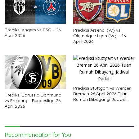
Prediksi Angers vs PSG – 26
Prediksi Arsenal (W) vs
April 2026
Olympique Lyon (W) – 26
April 2026
Prediksi Stuttgart vs Werder
Bremen 26 April 2026 Tuan
Prediksi Borussia Dortmund
Rumah Dibayangi Jadwal
vs Freiburg – Bundesliga 26
Padat
April 2026
Recommendation for You