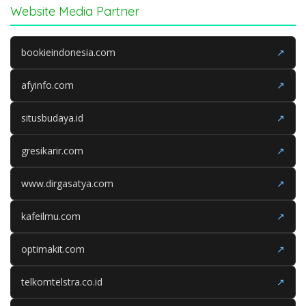
Website Media Partner
bookieindonesia.com
↗
afyinfo.com
↗
situsbudaya.id
↗
gresikarir.com
↗
www.dirgasatya.com
↗
kafeilmu.com
↗
optimakit.com
↗
telkomtelstra.co.id
↗