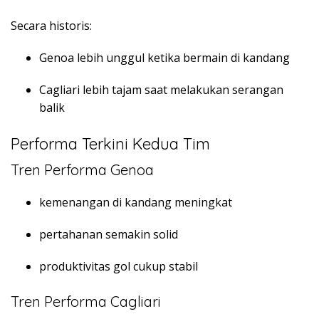
Secara historis:
Genoa lebih unggul ketika bermain di kandang
Cagliari lebih tajam saat melakukan serangan
balik
Performa Terkini Kedua Tim
Tren Performa Genoa
kemenangan di kandang meningkat
pertahanan semakin solid
produktivitas gol cukup stabil
Tren Performa Cagliari