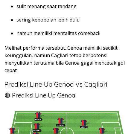
sulit menang saat tandang
sering kebobolan lebih dulu
namun memiliki mentalitas comeback
Melihat performa tersebut, Genoa memiliki sedikit
keunggulan, namun Cagliari tetap berpotensi
menyulitkan terutama bila Genoa gagal mencetak gol
cepat.
Prediksi Line Up Genoa vs Cagliari
🔴 Prediksi Line Up Genoa