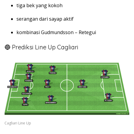
tiga bek yang kokoh
serangan dari sayap aktif
kombinasi Gudmundsson – Retegui
🔵 Prediksi Line Up Cagliari
Cagliari Line Up