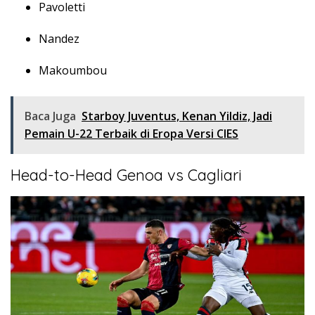
Pavoletti
Nandez
Makoumbou
Baca Juga
Starboy Juventus, Kenan Yildiz, Jadi
Pemain U-22 Terbaik di Eropa Versi CIES
Head-to-Head Genoa vs Cagliari