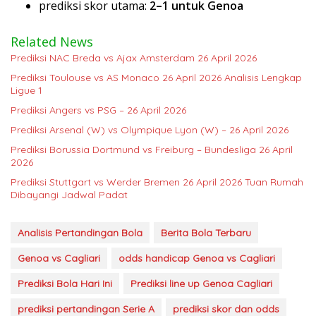
prediksi skor utama:
2–1 untuk Genoa
Related News
Prediksi NAC Breda vs Ajax Amsterdam 26 April 2026
Prediksi Toulouse vs AS Monaco 26 April 2026 Analisis Lengkap
Ligue 1
Prediksi Angers vs PSG – 26 April 2026
Prediksi Arsenal (W) vs Olympique Lyon (W) – 26 April 2026
Prediksi Borussia Dortmund vs Freiburg – Bundesliga 26 April
2026
Prediksi Stuttgart vs Werder Bremen 26 April 2026 Tuan Rumah
Dibayangi Jadwal Padat
Analisis Pertandingan Bola
Berita Bola Terbaru
Genoa vs Cagliari
odds handicap Genoa vs Cagliari
Prediksi Bola Hari Ini
Prediksi line up Genoa Cagliari
prediksi pertandingan Serie A
prediksi skor dan odds