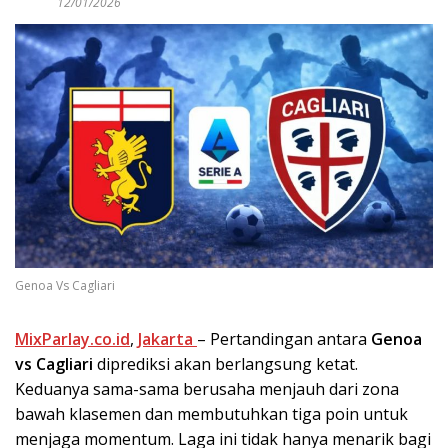
12/01/2026
Genoa Vs Cagliari
MixParlay.co.id
,
Jakarta
– Pertandingan antara
Genoa
vs Cagliari
diprediksi akan berlangsung ketat.
Keduanya sama-sama berusaha menjauh dari zona
bawah klasemen dan membutuhkan tiga poin untuk
menjaga momentum. Laga ini tidak hanya menarik bagi