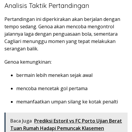
Analisis Taktik Pertandingan
Pertandingan ini diperkirakan akan berjalan dengan
tempo sedang. Genoa akan mencoba mengontrol
jalannya laga dengan penguasaan bola, sementara
Cagliari menunggu momen yang tepat melakukan
serangan balik.
Genoa kemungkinan:
bermain lebih menekan sejak awal
mencoba mencetak gol pertama
memanfaatkan umpan silang ke kotak penalti
Baca Juga
Prediksi Estoril vs FC Porto Ujian Berat
Tuan Rumah Hadapi Pemuncak Klasemen