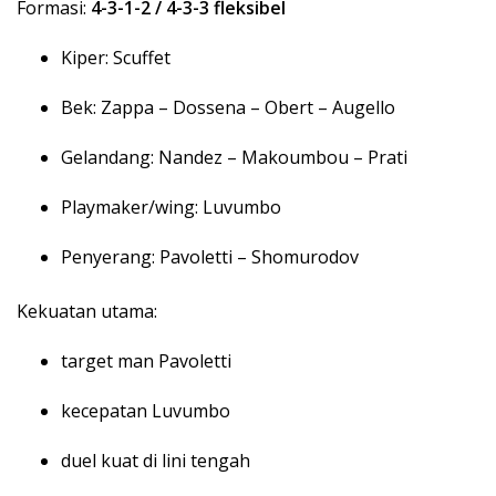
Formasi:
4-3-1-2 / 4-3-3 fleksibel
Kiper: Scuffet
Bek: Zappa – Dossena – Obert – Augello
Gelandang: Nandez – Makoumbou – Prati
Playmaker/wing: Luvumbo
Penyerang: Pavoletti – Shomurodov
Kekuatan utama:
target man Pavoletti
kecepatan Luvumbo
duel kuat di lini tengah