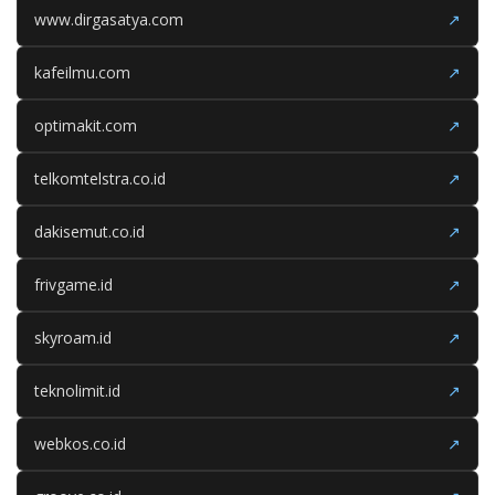
www.dirgasatya.com
↗
kafeilmu.com
↗
optimakit.com
↗
telkomtelstra.co.id
↗
dakisemut.co.id
↗
frivgame.id
↗
skyroam.id
↗
teknolimit.id
↗
webkos.co.id
↗