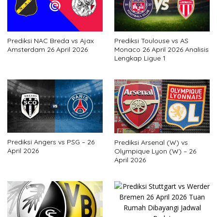
Prediksi NAC Breda vs Ajax
Prediksi Toulouse vs AS
Amsterdam 26 April 2026
Monaco 26 April 2026 Analisis
Lengkap Ligue 1
Prediksi Angers vs PSG – 26
Prediksi Arsenal (W) vs
April 2026
Olympique Lyon (W) – 26
April 2026