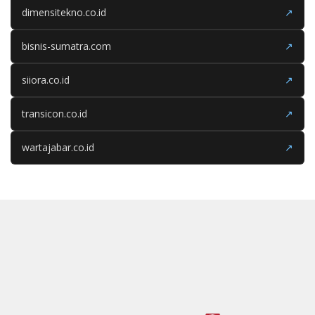
dimensitekno.co.id
↗
bisnis-sumatra.com
↗
siiora.co.id
↗
transicon.co.id
↗
wartajabar.co.id
↗