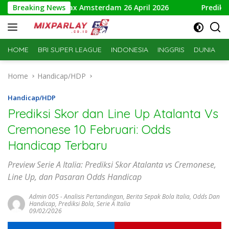
Skip
reda vs Ajax Amsterdam 26 April 2026
Breaking News
Prediksi Toulouse 
to
content
HOME
BRI SUPER LEAGUE
INDONESIA
INGGRIS
DUNIA
S
Home
Handicap/HDP
Handicap/HDP
Prediksi Skor dan Line Up Atalanta Vs
Cremonese 10 Februari: Odds
Handicap Terbaru
Preview Serie A Italia: Prediksi Skor Atalanta vs Cremonese,
Line Up, dan Pasaran Odds Handicap
Admin 005
-
Analisis Pertandingan
,
Berita Sepak Bola Italia
,
Odds Dan
Handicap
,
Prediksi Bola
,
Serie A Italia
09/02/2026