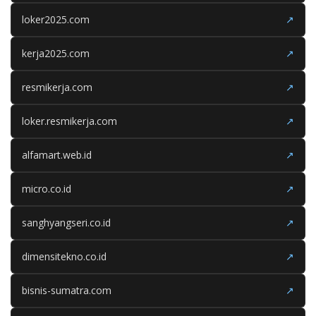
loker2025.com
↗
kerja2025.com
↗
resmikerja.com
↗
loker.resmikerja.com
↗
alfamart.web.id
↗
micro.co.id
↗
sanghyangseri.co.id
↗
dimensitekno.co.id
↗
bisnis-sumatra.com
↗