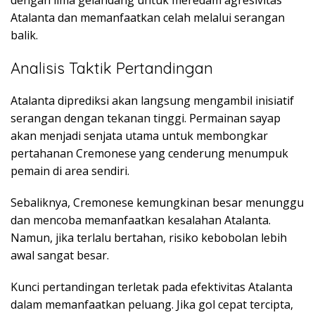
Atalanta dan memanfaatkan celah melalui serangan
balik.
Analisis Taktik Pertandingan
Atalanta diprediksi akan langsung mengambil inisiatif
serangan dengan tekanan tinggi. Permainan sayap
akan menjadi senjata utama untuk membongkar
pertahanan Cremonese yang cenderung menumpuk
pemain di area sendiri.
Sebaliknya, Cremonese kemungkinan besar menunggu
dan mencoba memanfaatkan kesalahan Atalanta.
Namun, jika terlalu bertahan, risiko kebobolan lebih
awal sangat besar.
Kunci pertandingan terletak pada efektivitas Atalanta
dalam memanfaatkan peluang. Jika gol cepat tercipta,