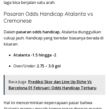
laga bisa berjalan satu arah.
Pasaran Odds Handicap Atalanta vs
Cremonese
Dalam
pasaran odds handicap
, Atalanta diunggulkan
cukup jauh. Handicap yang beredar biasanya berada di
kisaran:
Atalanta -1.5 hingga -2
Over/Under:
2.75 – 3.0 gol
Baca Juga
Prediksi Skor dan Line Up Elche Vs
Barcelona 01 Februari: Odds Handicap Terbaru
Hal ini mencerminkan kepercayaan pasar bahwa
Atalanta mampu meraih kemenangan dengan margin