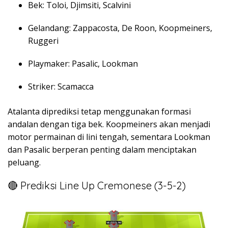
Bek: Toloi, Djimsiti, Scalvini
Gelandang: Zappacosta, De Roon, Koopmeiners,
Ruggeri
Playmaker: Pasalic, Lookman
Striker: Scamacca
Atalanta diprediksi tetap menggunakan formasi
andalan dengan tiga bek. Koopmeiners akan menjadi
motor permainan di lini tengah, sementara Lookman
dan Pasalic berperan penting dalam menciptakan
peluang.
🔴 Prediksi Line Up Cremonese (3-5-2)