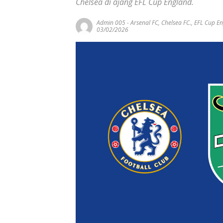
Chelsea di ajang EFL Cup England.
Admin 005
-
Arsenal FC
,
Chelsea FC.
,
EFL Cup E
03/02/2026