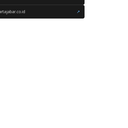
rtajabar.co.id
↗