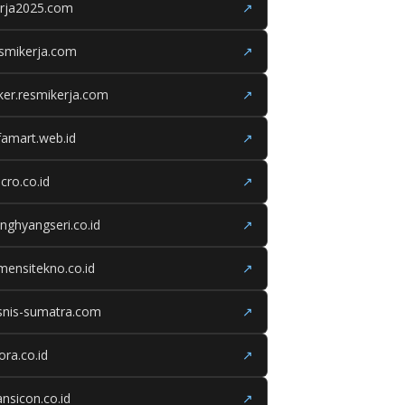
erja2025.com
↗
smikerja.com
↗
ker.resmikerja.com
↗
famart.web.id
↗
cro.co.id
↗
nghyangseri.co.id
↗
mensitekno.co.id
↗
snis-sumatra.com
↗
iora.co.id
↗
ansicon.co.id
↗