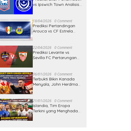
vs Ipswich Town Analisis
Lengkap & Peluang
Pertandingan
18/04/2026
0 Comment
Prediksi Pertandingan
Arouca vs CF Estrela
Laga Ketat dengan
Potensi Gol Tinggi
22/04/2026
0 Comment
Prediksi Levante vs
Sevilla FC Pertarungan
Sengit Demi Bertahan di
La Liga – 24 April 2026
06/01/2026
0 Comment
Terbukti Bikin Kanada
Menyala, John Herdman
Dianggap Layak Pimpin
Timnas Indonesia
21/01/2026
0 Comment
Islandia, Tim Eropa
Terkini yang Menghadapi
Timnas Indonesia:
Bulgaria Siap
Memberikan Tantangan