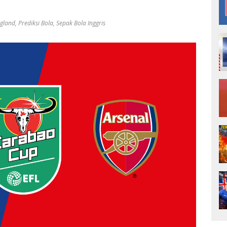
ngland
,
Prediksi Bola
,
Sepak Bola Inggris