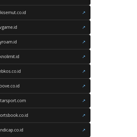
kisemut.co.id
↗
ivgame.id
↗
yroam.id
↗
knolimit.id
↗
bkos.co.id
↗
oove.co.id
↗
tarsport.com
↗
ortsbook.co.id
↗
ndicap.co.id
↗