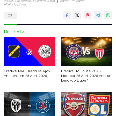
Writer: Tim Redaksi MixParlay.co.id
Editor: Tim Editor
MixParlay.co.id
Read Also
Prediksi NAC Breda vs Ajax
Prediksi Toulouse vs AS
Amsterdam 26 April 2026
Monaco 26 April 2026 Analisis
Lengkap Ligue 1