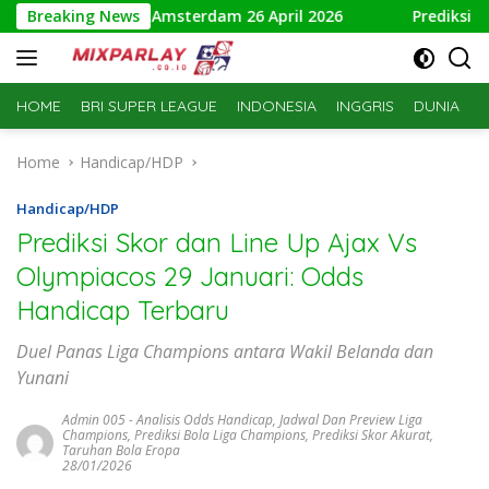
Skip
 vs Ajax Amsterdam 26 April 2026
Breaking News
Prediksi Toulouse vs 
to
content
HOME
BRI SUPER LEAGUE
INDONESIA
INGGRIS
DUNIA
S
Home
Handicap/HDP
Handicap/HDP
Prediksi Skor dan Line Up Ajax Vs
Olympiacos 29 Januari: Odds
Handicap Terbaru
Duel Panas Liga Champions antara Wakil Belanda dan
Yunani
Admin 005
-
Analisis Odds Handicap
,
Jadwal Dan Preview Liga
Champions
,
Prediksi Bola Liga Champions
,
Prediksi Skor Akurat
,
Taruhan Bola Eropa
28/01/2026