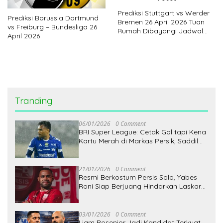
Prediksi Stuttgart vs Werder
Prediksi Borussia Dortmund
Bremen 26 April 2026 Tuan
vs Freiburg – Bundesliga 26
Rumah Dibayangi Jadwal
April 2026
Padat
Tranding
06/01/2026
0 Comment
BRI Super League: Cetak Gol tapi Kena
Kartu Merah di Markas Persik, Saddil
Ramdani Dipastikan Absen saat Persib
Hadapi Persija
21/01/2026
0 Comment
Resmi Berkostum Persis Solo, Yabes
Roni Siap Berjuang Hindarkan Laskar
Sambernyawa dari Degradasi
03/01/2026
0 Comment
Liam Rosenior Jadi Kandidat Terkuat