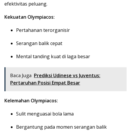
efektivitas peluang.
Kekuatan Olympiacos:
Pertahanan terorganisir
Serangan balik cepat
Mental tanding kuat di laga besar
Baca Juga
Prediksi Udinese vs Juventus:
Pertaruhan Posisi Empat Besar
Kelemahan Olympiacos:
Sulit menguasai bola lama
Bergantung pada momen serangan balik