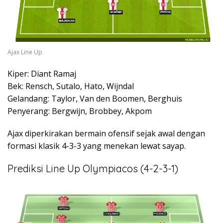
Ajax Line Up
Kiper: Diant Ramaj
Bek: Rensch, Sutalo, Hato, Wijndal
Gelandang: Taylor, Van den Boomen, Berghuis
Penyerang: Bergwijn, Brobbey, Akpom
Ajax diperkirakan bermain ofensif sejak awal dengan
formasi klasik 4-3-3 yang menekan lewat sayap.
Prediksi Line Up Olympiacos (4-2-3-1)