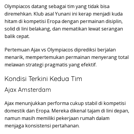
Olympiacos datang sebagai tim yang tidak bisa
diremehkan. Klub asal Yunani ini kerap menjadi kuda
hitam di kompetisi Eropa dengan permainan disiplin,
solid di lini belakang, dan mematikan lewat serangan
balik cepat.
Pertemuan Ajax vs Olympiacos diprediksi berjalan
menarik, mempertemukan permainan menyerang total
melawan strategi pragmatis yang efektif.
Kondisi Terkini Kedua Tim
Ajax Amsterdam
Ajax menunjukkan performa cukup stabil di kompetisi
domestik dan Eropa. Mereka dikenal tajam di lini depan,
namun masih memiliki pekerjaan rumah dalam
menjaga konsistensi pertahanan.