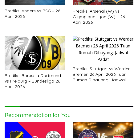
Prediksi Angers vs PSG – 26
Prediksi Arsenal (W) vs
April 2026
Olympique Lyon (W) – 26
April 2026
Prediksi Stuttgart vs Werder
Bremen 26 April 2026 Tuan
Prediksi Borussia Dortmund
Rumah Dibayangi Jadwal
vs Freiburg – Bundesliga 26
Padat
April 2026
Recommendation for You