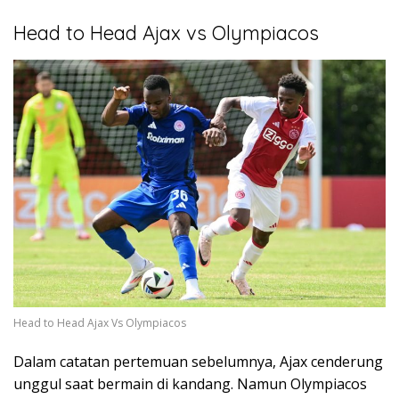
Head to Head Ajax vs Olympiacos
Head to Head Ajax Vs Olympiacos
Dalam catatan pertemuan sebelumnya, Ajax cenderung
unggul saat bermain di kandang. Namun Olympiacos