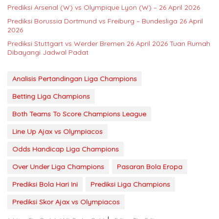
Prediksi Arsenal (W) vs Olympique Lyon (W) – 26 April 2026
Prediksi Borussia Dortmund vs Freiburg – Bundesliga 26 April
2026
Prediksi Stuttgart vs Werder Bremen 26 April 2026 Tuan Rumah
Dibayangi Jadwal Padat
Analisis Pertandingan Liga Champions
Betting Liga Champions
Both Teams To Score Champions League
Line Up Ajax vs Olympiacos
Odds Handicap Liga Champions
Over Under Liga Champions
Pasaran Bola Eropa
Prediksi Bola Hari Ini
Prediksi Liga Champions
Prediksi Skor Ajax vs Olympiacos