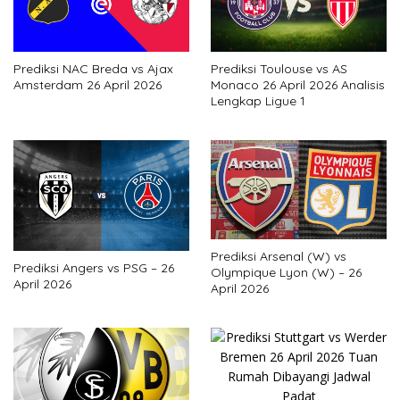
Prediksi NAC Breda vs Ajax
Prediksi Toulouse vs AS
Amsterdam 26 April 2026
Monaco 26 April 2026 Analisis
Lengkap Ligue 1
Prediksi Arsenal (W) vs
Prediksi Angers vs PSG – 26
Olympique Lyon (W) – 26
April 2026
April 2026