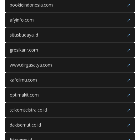
bookieindonesia.com
↗
afyinfo.com
↗
situsbudaya.id
↗
gresikarir.com
↗
www.dirgasatya.com
↗
kafeilmu.com
↗
optimakit.com
↗
telkomtelstra.co.id
↗
dakisemut.co.id
↗
frivgame.id
↗