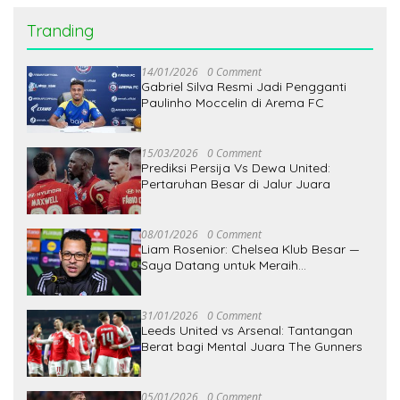
Tranding
14/01/2026
0 Comment
Gabriel Silva Resmi Jadi Pengganti
Paulinho Moccelin di Arema FC
15/03/2026
0 Comment
Prediksi Persija Vs Dewa United:
Pertaruhan Besar di Jalur Juara
08/01/2026
0 Comment
Liam Rosenior: Chelsea Klub Besar —
Saya Datang untuk Meraih
Kemenangan
31/01/2026
0 Comment
Leeds United vs Arsenal: Tantangan
Berat bagi Mental Juara The Gunners
05/01/2026
0 Comment