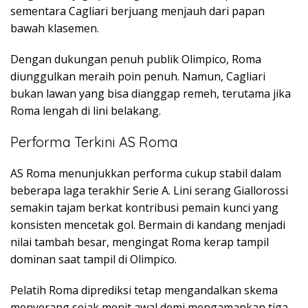
sementara Cagliari berjuang menjauh dari papan
bawah klasemen.
Dengan dukungan penuh publik Olimpico, Roma
diunggulkan meraih poin penuh. Namun, Cagliari
bukan lawan yang bisa dianggap remeh, terutama jika
Roma lengah di lini belakang.
Performa Terkini AS Roma
AS Roma menunjukkan performa cukup stabil dalam
beberapa laga terakhir Serie A. Lini serang Giallorossi
semakin tajam berkat kontribusi pemain kunci yang
konsisten mencetak gol. Bermain di kandang menjadi
nilai tambah besar, mengingat Roma kerap tampil
dominan saat tampil di Olimpico.
Pelatih Roma diprediksi tetap mengandalkan skema
menyerang sejak menit awal demi mengamankan tiga