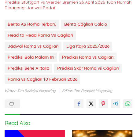
Prediksi Stuttgart vs Werder Bremen 26 April 2026 Tuan Rumah
Dibayangi Jadwal Padat
Berita AS Roma Terbaru
Berita Cagliari Calcio
Head to Head Roma Vs Cagliari
Jadwal Roma vs Cagliari
Liga Italia 2025/2026
Prediksi Bola Malam Ini
Prediksi Roma vs Cagliari
Prediksi Serie A Italia
Prediksi Skor Roma vs Cagliari
Roma vs Cagliari 10 Februari 2026
Writer: Tim Redaksi Mixparlay
Editor: Tim Redaksi Mixparlay
Read Also