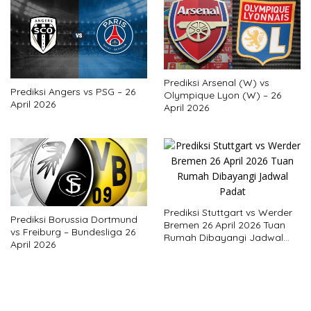
Prediksi Arsenal (W) vs
Prediksi Angers vs PSG – 26
Olympique Lyon (W) – 26
April 2026
April 2026
Prediksi Stuttgart vs Werder
Prediksi Borussia Dortmund
Bremen 26 April 2026 Tuan
vs Freiburg – Bundesliga 26
Rumah Dibayangi Jadwal
April 2026
Padat