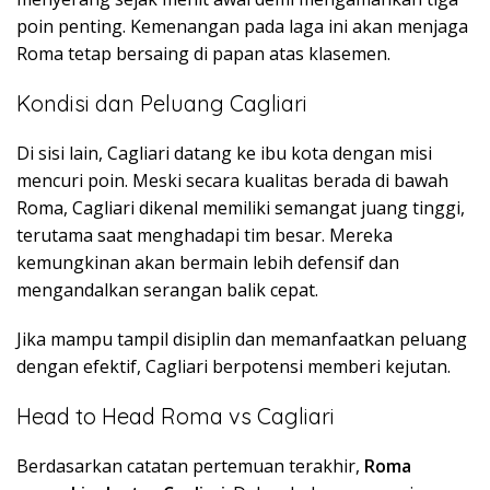
poin penting. Kemenangan pada laga ini akan menjaga
Roma tetap bersaing di papan atas klasemen.
Kondisi dan Peluang Cagliari
Di sisi lain, Cagliari datang ke ibu kota dengan misi
mencuri poin. Meski secara kualitas berada di bawah
Roma, Cagliari dikenal memiliki semangat juang tinggi,
terutama saat menghadapi tim besar. Mereka
kemungkinan akan bermain lebih defensif dan
mengandalkan serangan balik cepat.
Jika mampu tampil disiplin dan memanfaatkan peluang
dengan efektif, Cagliari berpotensi memberi kejutan.
Head to Head Roma vs Cagliari
Berdasarkan catatan pertemuan terakhir,
Roma