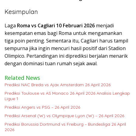
Kesimpulan
Laga
Roma vs Cagliari 10 Februari 2026
menjadi
kesempatan emas bagi Roma untuk mengamankan
tiga poin penting. Sementara itu, Cagliari harus tampil
sempurna jika ingin mencuri hasil positif dari Stadion
Olimpico. Pertandingan ini diprediksi berjalan menarik
dengan dominasi tuan rumah sejak awal.
Related News
Prediksi NAC Breda vs Ajax Amsterdam 26 April 2026
Prediksi Toulouse vs AS Monaco 26 April 2026 Analisis Lengkap
Ligue 1
Prediksi Angers vs PSG – 26 April 2026
Prediksi Arsenal (W) vs Olympique Lyon (W) – 26 April 2026
Prediksi Borussia Dortmund vs Freiburg – Bundesliga 26 April
2026