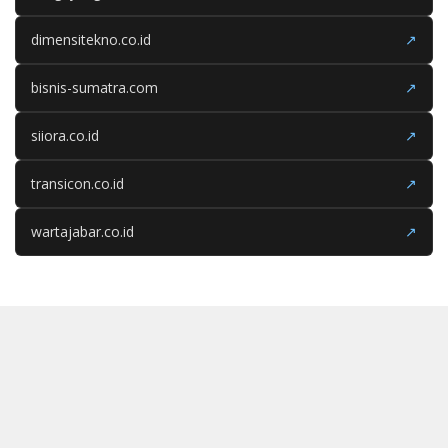
dimensitekno.co.id
↗
bisnis-sumatra.com
↗
siiora.co.id
↗
transicon.co.id
↗
wartajabar.co.id
↗