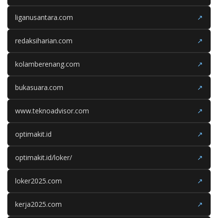
liganusantara.com
↗
redaksiharian.com
↗
kolamberenang.com
↗
bukasuara.com
↗
www.teknoadvisor.com
↗
optimakit.id
↗
optimakit.id/loker/
↗
loker2025.com
↗
kerja2025.com
↗