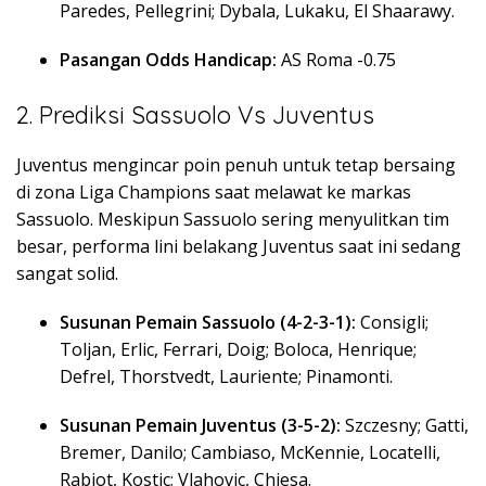
Paredes, Pellegrini; Dybala, Lukaku, El Shaarawy.
Pasangan Odds Handicap:
AS Roma -0.75
2. Prediksi Sassuolo Vs Juventus
Juventus mengincar poin penuh untuk tetap bersaing
di zona Liga Champions saat melawat ke markas
Sassuolo. Meskipun Sassuolo sering menyulitkan tim
besar, performa lini belakang Juventus saat ini sedang
sangat solid.
Susunan Pemain Sassuolo (4-2-3-1):
Consigli;
Toljan, Erlic, Ferrari, Doig; Boloca, Henrique;
Defrel, Thorstvedt, Lauriente; Pinamonti.
Susunan Pemain Juventus (3-5-2):
Szczesny; Gatti,
Bremer, Danilo; Cambiaso, McKennie, Locatelli,
Rabiot, Kostic; Vlahovic, Chiesa.