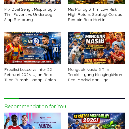
Mix Duel Sengit Mixparlay 5
Mix Parlay 3 Tim Low Risk
Tim: Favorit vs Underdog
High Return: Strategi Cerdas
Siap Bertarung
Pemain Bola Hari Ini
Prediksi Lecce vs Inter 22
Menguak Nasib 5 Tim
Februari 2026: Ujian Berat
Terakhir yang Menyingkirkan
Tuan Rumah Hadapi Calon
Real Madrid dari Liga
Juara
Champions
Recommendation for You