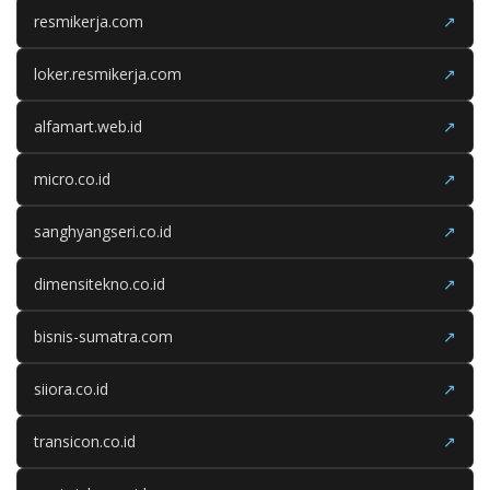
resmikerja.com
↗
loker.resmikerja.com
↗
alfamart.web.id
↗
micro.co.id
↗
sanghyangseri.co.id
↗
dimensitekno.co.id
↗
bisnis-sumatra.com
↗
siiora.co.id
↗
transicon.co.id
↗