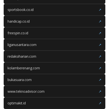
sportsbook.co.id
↗
handicap.co.id
↗
freespin.co.id
↗
liganusantara.com
↗
redaksiharian.com
↗
kolamberenang.com
↗
bukasuara.com
↗
www.teknoadvisor.com
↗
optimakit.id
↗