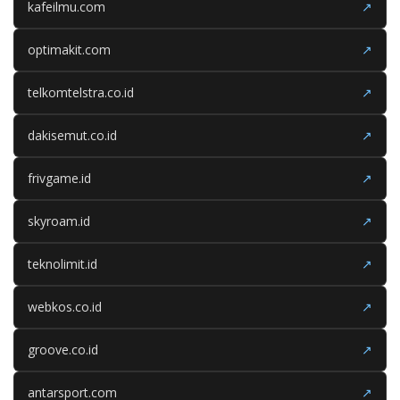
kafeilmu.com
↗
optimakit.com
↗
telkomtelstra.co.id
↗
dakisemut.co.id
↗
frivgame.id
↗
skyroam.id
↗
teknolimit.id
↗
webkos.co.id
↗
groove.co.id
↗
antarsport.com
↗