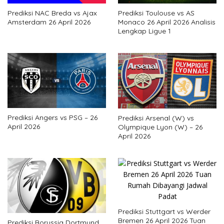
Prediksi NAC Breda vs Ajax
Prediksi Toulouse vs AS
Amsterdam 26 April 2026
Monaco 26 April 2026 Analisis
Lengkap Ligue 1
Prediksi Angers vs PSG – 26
Prediksi Arsenal (W) vs
April 2026
Olympique Lyon (W) – 26
April 2026
Prediksi Stuttgart vs Werder
Bremen 26 April 2026 Tuan
Prediksi Borussia Dortmund