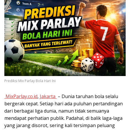
Prediksi Mix Parlay Bola Hari Ini
MixParlay.co.id
,
Jakarta
– Dunia taruhan bola selalu
bergerak cepat. Setiap hari ada puluhan pertandingan
dari berbagai liga dunia, namun tidak semuanya
mendapat perhatian publik. Padahal, di balik laga-laga
yang jarang disorot, sering kali tersimpan peluang