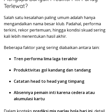
Terlewat?
Salah satu kesalahan paling umum adalah hanya
mengandalkan nama besar klub. Padahal, performa
terkini, rekor pertemuan, hingga kondisi skuad sering
kali lebih menentukan hasil akhir.
Beberapa faktor yang sering diabaikan antara lain:
Tren performa lima laga terakhir
Produktivitas gol kandang dan tandang
Catatan head to head yang timpang
Absennya pemain inti karena cedera atau
akumulasi kartu
Dalam konteks
prediksi mix parlay bola hari ini
, detail