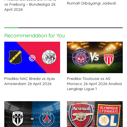
Rumah Dibayangi Jadwal
vs Freiburg – Bundesliga 26
Padat
April 2026
Recommendation for You
Prediksi NAC Breda vs Ajax
Prediksi Toulouse vs AS
Amsterdam 26 April 2026
Monaco 26 April 2026 Analisis
Lengkap Ligue 1