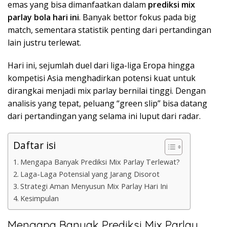
emas yang bisa dimanfaatkan dalam
prediksi mix
parlay bola hari ini
. Banyak bettor fokus pada big
match, sementara statistik penting dari pertandingan
lain justru terlewat.
Hari ini, sejumlah duel dari liga-liga Eropa hingga
kompetisi Asia menghadirkan potensi kuat untuk
dirangkai menjadi mix parlay bernilai tinggi. Dengan
analisis yang tepat, peluang “green slip” bisa datang
dari pertandingan yang selama ini luput dari radar.
Daftar isi
Mengapa Banyak Prediksi Mix Parlay Terlewat?
Laga-Laga Potensial yang Jarang Disorot
Strategi Aman Menyusun Mix Parlay Hari Ini
Kesimpulan
Mengapa Banyak Prediksi Mix Parlay