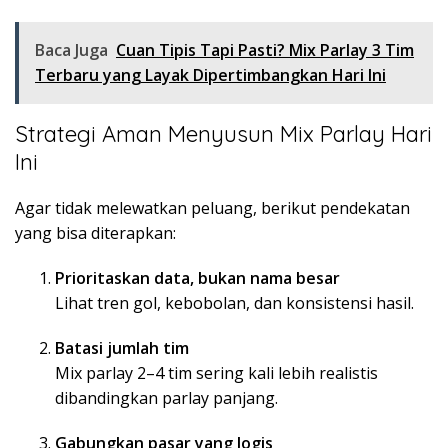
Baca Juga
Cuan Tipis Tapi Pasti? Mix Parlay 3 Tim
Terbaru yang Layak Dipertimbangkan Hari Ini
Strategi Aman Menyusun Mix Parlay Hari
Ini
Agar tidak melewatkan peluang, berikut pendekatan
yang bisa diterapkan:
Prioritaskan data, bukan nama besar
Lihat tren gol, kebobolan, dan konsistensi hasil.
Batasi jumlah tim
Mix parlay 2–4 tim sering kali lebih realistis
dibandingkan parlay panjang.
Gabungkan pasar yang logis