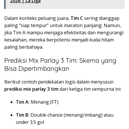
2026 | La Liga
Dalam konteks peluang juara,
Tim C
sering dianggap
paling “siap tempur” untuk maraton panjang. Namun,
jika Tim A mampu menjaga efektivitas dan mengurangi
kesalahan, mereka berpotensi menjadi kuda hitam
paling berbahaya.
Prediksi Mix Parlay 3 Tim: Skema yang
Bisa Dipertimbangkan
Berikut contoh pendekatan logis dalam menyusun
prediksi mix parlay 3 tim
dari ketiga tim sempurna ini:
Tim A:
Menang (FT)
Tim B:
Double chance (menang/imbang) atau
under 3.5 gol