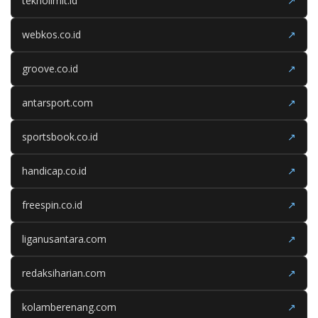
teknolimit.id
↗
webkos.co.id
↗
groove.co.id
↗
antarsport.com
↗
sportsbook.co.id
↗
handicap.co.id
↗
freespin.co.id
↗
liganusantara.com
↗
redaksiharian.com
↗
kolamberenang.com
↗