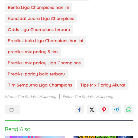
Berita Liga Champions hari ini
Kandidat Juara Liga Champions
Odds Liga Champions terbaru
Prediksi bola Liga Champions hari ini
prediksi mix parlay 3 tim
Prediksi mix parlay Liga Champions
Prediksi parlay bola terbaru
Tim Sempurna Liga Champions
Tips Mix Parlay Akurat
Writer: Tim Redaksi Mixparlay
Editor: Tim Redaksi Mixparlay
Read Also