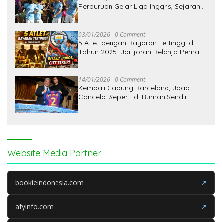
Perburuan Gelar Liga Inggris, Sejarah
Jadi Cermin
03/01/2026
0 Comment
5 Atlet dengan Bayaran Tertinggi di
Tahun 2025: Jor-joran Belanja Pemain,
Manchester City Tekor Pertama
Kalinya Sejak Era Covid
14/01/2026
0 Comment
Kembali Gabung Barcelona, Joao
Cancelo: Seperti di Rumah Sendiri
Website Media Partner
bookieindonesia.com
↗
afyinfo.com
↗