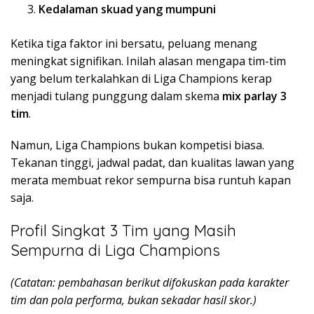
Kedalaman skuad yang mumpuni
Ketika tiga faktor ini bersatu, peluang menang
meningkat signifikan. Inilah alasan mengapa tim-tim
yang belum terkalahkan di Liga Champions kerap
menjadi tulang punggung dalam skema
mix parlay 3
tim
.
Namun, Liga Champions bukan kompetisi biasa.
Tekanan tinggi, jadwal padat, dan kualitas lawan yang
merata membuat rekor sempurna bisa runtuh kapan
saja.
Profil Singkat 3 Tim yang Masih
Sempurna di Liga Champions
(Catatan: pembahasan berikut difokuskan pada karakter
tim dan pola performa, bukan sekadar hasil skor.)