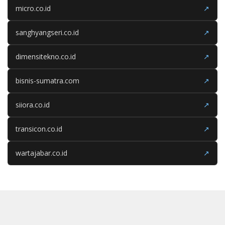
micro.co.id
↗
sanghyangseri.co.id
↗
dimensitekno.co.id
↗
bisnis-sumatra.com
↗
siiora.co.id
↗
transicon.co.id
↗
wartajabar.co.id
↗