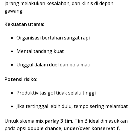
jarang melakukan kesalahan, dan klinis di depan
gawang.
Kekuatan utama:
Organisasi bertahan sangat rapi
Mental tandang kuat
Unggul dalam duel dan bola mati
Potensi risiko:
Produktivitas gol tidak selalu tinggi
Jika tertinggal lebih dulu, tempo sering melambat
Untuk skema
mix parlay 3 tim
, Tim B ideal dimasukkan
pada opsi
double chance
,
under/over konservatif
,