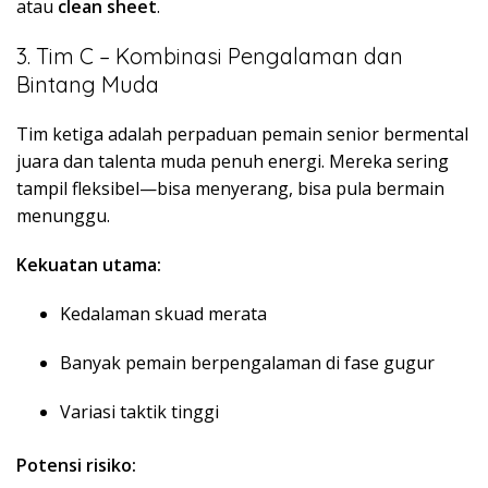
atau
clean sheet
.
3. Tim C – Kombinasi Pengalaman dan
Bintang Muda
Tim ketiga adalah perpaduan pemain senior bermental
juara dan talenta muda penuh energi. Mereka sering
tampil fleksibel—bisa menyerang, bisa pula bermain
menunggu.
Kekuatan utama:
Kedalaman skuad merata
Banyak pemain berpengalaman di fase gugur
Variasi taktik tinggi
Potensi risiko: