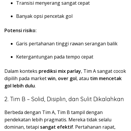
Transisi menyerang sangat cepat
Banyak opsi pencetak gol
Potensi risiko:
Garis pertahanan tinggi rawan serangan balik
Ketergantungan pada tempo cepat
Dalam konteks
prediksi mix parlay
, Tim A sangat cocok
dipilih pada market
win
,
over gol
, atau
tim mencetak
gol lebih dulu
.
2. Tim B – Solid, Disiplin, dan Sulit Dikalahkan
Berbeda dengan Tim A, Tim B tampil dengan
pendekatan lebih pragmatis. Mereka tidak selalu
dominan, tetapi
sangat efektif
. Pertahanan rapat,