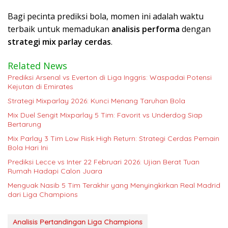
Bagi pecinta prediksi bola, momen ini adalah waktu
terbaik untuk memadukan
analisis performa
dengan
strategi mix parlay cerdas
.
Related News
Prediksi Arsenal vs Everton di Liga Inggris: Waspadai Potensi
Kejutan di Emirates
Strategi Mixparlay 2026: Kunci Menang Taruhan Bola
Mix Duel Sengit Mixparlay 5 Tim: Favorit vs Underdog Siap
Bertarung
Mix Parlay 3 Tim Low Risk High Return: Strategi Cerdas Pemain
Bola Hari Ini
Prediksi Lecce vs Inter 22 Februari 2026: Ujian Berat Tuan
Rumah Hadapi Calon Juara
Menguak Nasib 5 Tim Terakhir yang Menyingkirkan Real Madrid
dari Liga Champions
Analisis Pertandingan Liga Champions