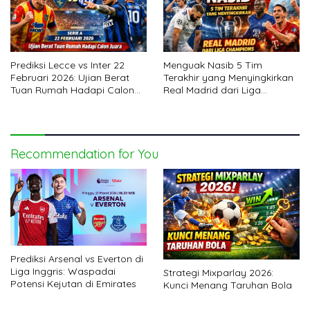
Prediksi Lecce vs Inter 22
Menguak Nasib 5 Tim
Februari 2026: Ujian Berat
Terakhir yang Menyingkirkan
Tuan Rumah Hadapi Calon
Real Madrid dari Liga
Juara
Champions
Recommendation for You
Prediksi Arsenal vs Everton di
Liga Inggris: Waspadai
Strategi Mixparlay 2026:
Potensi Kejutan di Emirates
Kunci Menang Taruhan Bola