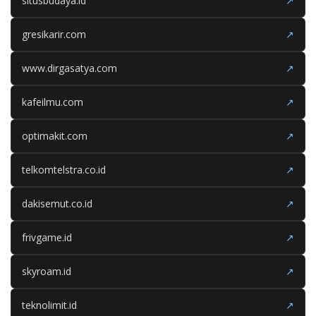
situsbudaya.id
↗
gresikarir.com
↗
www.dirgasatya.com
↗
kafeilmu.com
↗
optimakit.com
↗
telkomtelstra.co.id
↗
dakisemut.co.id
↗
frivgame.id
↗
skyroam.id
↗
teknolimit.id
↗