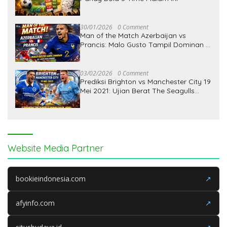
30/01/2026
0 Comment
Man of the Match Azerbaijan vs
Prancis: Malo Gusto Tampil Dominan di
Laga Kualifikasi
03/02/2026
0 Comment
Prediksi Brighton vs Manchester City 19
Mei 2021: Ujian Berat The Seagulls
Hadapi Calon Juara
Website Media Partner
bookieindonesia.com
↗
afyinfo.com
↗