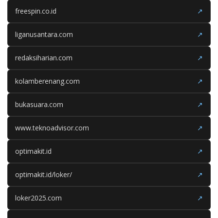
freespin.co.id
↗
liganusantara.com
↗
redaksiharian.com
↗
kolamberenang.com
↗
bukasuara.com
↗
www.teknoadvisor.com
↗
optimakit.id
↗
optimakit.id/loker/
↗
loker2025.com
↗