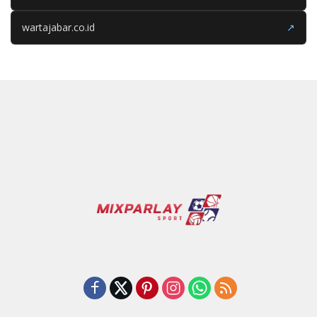
wartajabar.co.id
↗