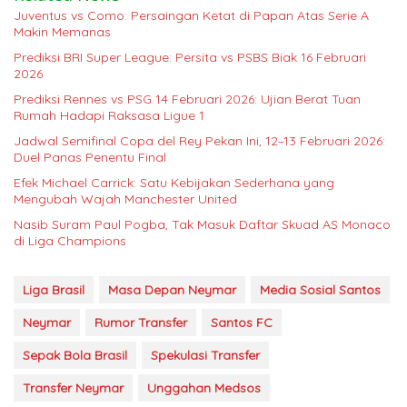
Juventus vs Como: Persaingan Ketat di Papan Atas Serie A
Makin Memanas
Prediksi BRI Super League: Persita vs PSBS Biak 16 Februari
2026
Prediksi Rennes vs PSG 14 Februari 2026: Ujian Berat Tuan
Rumah Hadapi Raksasa Ligue 1
Jadwal Semifinal Copa del Rey Pekan Ini, 12–13 Februari 2026:
Duel Panas Penentu Final
Efek Michael Carrick: Satu Kebijakan Sederhana yang
Mengubah Wajah Manchester United
Nasib Suram Paul Pogba, Tak Masuk Daftar Skuad AS Monaco
di Liga Champions
Liga Brasil
Masa Depan Neymar
Media Sosial Santos
Neymar
Rumor Transfer
Santos FC
Sepak Bola Brasil
Spekulasi Transfer
Transfer Neymar
Unggahan Medsos