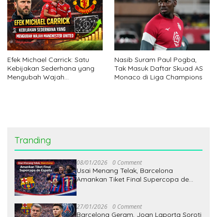
Efek Michael Carrick: Satu
Nasib Suram Paul Pogba,
Kebijakan Sederhana yang
Tak Masuk Daftar Skuad AS
Mengubah Wajah
Monaco di Liga Champions
Manchester United
Tranding
08/01/2026
0 Comment
Usai Menang Telak, Barcelona
Amankan Tiket Final Supercopa de
España
27/01/2026
0 Comment
Barcelona Geram, Joan Laporta Soroti