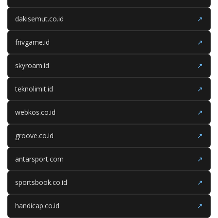
dakisemut.co.id
↗
frivgame.id
↗
skyroam.id
↗
teknolimit.id
↗
webkos.co.id
↗
groove.co.id
↗
antarsport.com
↗
sportsbook.co.id
↗
handicap.co.id
↗