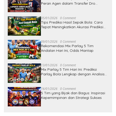
Peran Agen dalam Transfer Dro
Fernandez ke PSG
05/01/2026
0 Comment
Tips Prediksi Hasil Sepak Bola: Cara
Tepat Meningkatkan Akurasi Prediksi
Anda
09/01/2026
0 Comment
Rekomendasi Mix Parlay 5 Tim
Andalan Hari Ini, Odds Mantap
13/01/2026
0 Comment
Mix Parlay 5 Tim Hari Ini: Prediksi
Parlay Bola Lengkap dengan Analisis
Odds dan Strategi Taruhan
16/01/2026
0 Comment
5 Tim yang Bijak dan Bagus: Inspirasi
Kepemimpinan dan Strategi Sukses