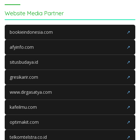
Website Media Partner
bookieindonesia.com
↗
afyinfo.com
↗
situsbudaya.id
↗
gresikarir.com
↗
www.dirgasatya.com
↗
kafeilmu.com
↗
optimakit.com
↗
telkomtelstra.co.id
↗