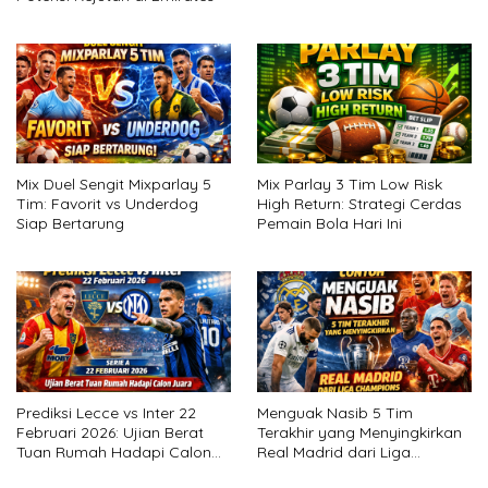
Mix Duel Sengit Mixparlay 5
Mix Parlay 3 Tim Low Risk
Tim: Favorit vs Underdog
High Return: Strategi Cerdas
Siap Bertarung
Pemain Bola Hari Ini
Prediksi Lecce vs Inter 22
Menguak Nasib 5 Tim
Februari 2026: Ujian Berat
Terakhir yang Menyingkirkan
Tuan Rumah Hadapi Calon
Real Madrid dari Liga
Juara
Champions