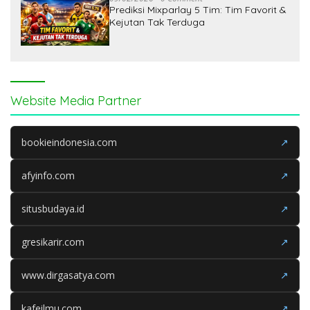
Prediksi Mixparlay 5 Tim: Tim Favorit &
Kejutan Tak Terduga
Website Media Partner
bookieindonesia.com
↗
afyinfo.com
↗
situsbudaya.id
↗
gresikarir.com
↗
www.dirgasatya.com
↗
kafeilmu.com
↗