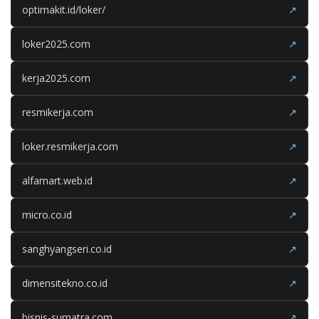
optimakit.id/loker/
↗
loker2025.com
↗
kerja2025.com
↗
resmikerja.com
↗
loker.resmikerja.com
↗
alfamart.web.id
↗
micro.co.id
↗
sanghyangseri.co.id
↗
dimensitekno.co.id
↗
bisnis-sumatra.com
↗