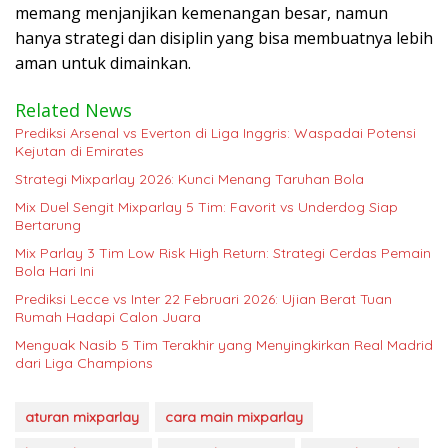
memang menjanjikan kemenangan besar, namun
hanya strategi dan disiplin yang bisa membuatnya lebih
aman untuk dimainkan.
Related News
Prediksi Arsenal vs Everton di Liga Inggris: Waspadai Potensi
Kejutan di Emirates
Strategi Mixparlay 2026: Kunci Menang Taruhan Bola
Mix Duel Sengit Mixparlay 5 Tim: Favorit vs Underdog Siap
Bertarung
Mix Parlay 3 Tim Low Risk High Return: Strategi Cerdas Pemain
Bola Hari Ini
Prediksi Lecce vs Inter 22 Februari 2026: Ujian Berat Tuan
Rumah Hadapi Calon Juara
Menguak Nasib 5 Tim Terakhir yang Menyingkirkan Real Madrid
dari Liga Champions
aturan mixparlay
cara main mixparlay