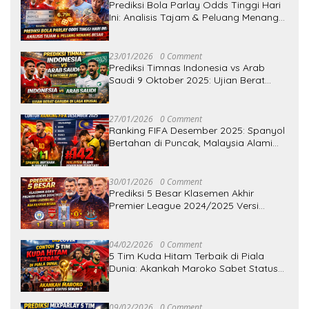
Prediksi Bola Parlay Odds Tinggi Hari
Ini: Analisis Tajam & Peluang Menang
Besar
23/01/2026
0 Comment
Prediksi Timnas Indonesia vs Arab
Saudi 9 Oktober 2025: Ujian Berat
Garuda di Laga Krusial
27/01/2026
0 Comment
Ranking FIFA Desember 2025: Spanyol
Bertahan di Puncak, Malaysia Alami
Penurunan Terbesar
30/01/2026
0 Comment
Prediksi 5 Besar Klasemen Akhir
Premier League 2024/2025 Versi
Legenda MU: Ada Kejutan Besar!
04/02/2026
0 Comment
5 Tim Kuda Hitam Terbaik di Piala
Dunia: Akankah Maroko Sabet Status
Serupa?
09/02/2026
0 Comment