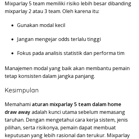
Mixparlay 5 team memiliki risiko lebih besar dibanding
mixparlay 2 atau 3 team. Oleh karena itu:
Gunakan modal kecil
Jangan mengejar odds terlalu tinggi
Fokus pada analisis statistik dan performa tim
Manajemen modal yang baik akan membantu pemain
tetap konsisten dalam jangka panjang.
Kesimpulan
Memahami
aturan mixparlay 5 team dalam home
draw away
adalah kunci utama sebelum memasang
taruhan. Dengan mengetahui cara kerja sistem, jenis
pilihan, serta risikonya, pemain dapat membuat
keputusan yang lebih rasional dan terukur. Mixparlay