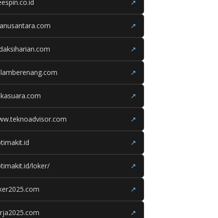
eespin.co.id
↗
ganusantara.com
↗
daksiharian.com
↗
olamberenang.com
↗
ukasuara.com
↗
ww.teknoadvisor.com
↗
timakit.id
↗
timakit.id/loker/
↗
oker2025.com
↗
erja2025.com
↗