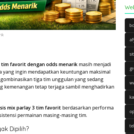
Web
bo
rik
af
si
3 tim favorit dengan odds menarik
masih menjadi
gr
bola yang ingin mendapatkan keuntungan maksimal
engombinasikan tiga tim unggulan yang sedang
w
ng kemenangan tetap terjaga sambil menghadirkan
ka
isis mix parlay 3 tim favorit
berdasarkan performa
op
onsistensi permainan masing-masing tim.
te
k Dipilih?