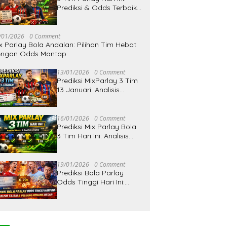
Prediksi & Odds Terbaik
untuk Cuan Maksimal
/01/2026
0 Comment
x Parlay Bola Andalan: Pilihan Tim Hebat
engan Odds Mantap
13/01/2026
0 Comment
Prediksi MixParlay 3 Tim
13 Januari: Analisis
Pertandingan Lengkap
Susunan Pemain dan
Pasangan Odds
16/01/2026
0 Comment
Handicap
Prediksi Mix Parlay Bola
3 Tim Hari Ini: Analisis
Lengkap Pasangan
Parlay Terbaik
19/01/2026
0 Comment
Prediksi Bola Parlay
Odds Tinggi Hari Ini:
Analisis Tajam & Peluang
Menang Besar