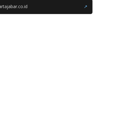
rtajabar.co.id
↗