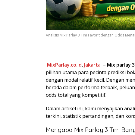
Analisis Mix Parlay 3 Tim Favorit dengan Odds Mena
MixParlay.co.id
,
Jakarta
– Mix parlay 
pilihan utama para pecinta prediksi 
dengan modal relatif kecil. Dengan m
berada dalam performa terbaik, pelua
odds total yang kompetitif.
Dalam artikel ini, kami menyajikan
anal
terkini, statistik pertandingan, dan k
Mengapa Mix Parlay 3 Tim Banya