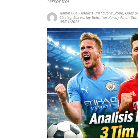
Terkontrol
Admin 004
-
Analisis Tim Favorit Eropa
,
Odds D
Strategi Mix Parlay Bola
,
Tips Parlay Aman Da
09/01/2026