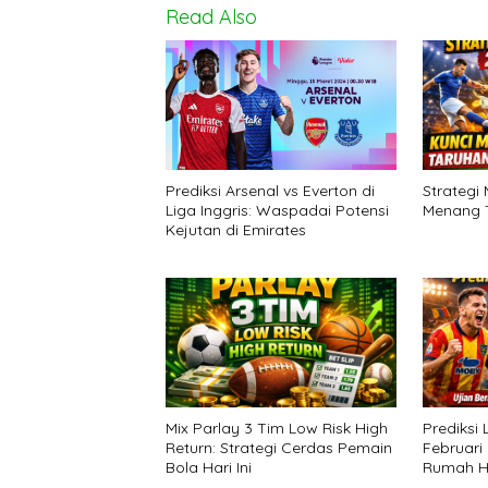
Read Also
Strategi 
Prediksi Arsenal vs Everton di
Menang 
Liga Inggris: Waspadai Potensi
Kejutan di Emirates
Mix Parlay 3 Tim Low Risk High
Prediksi 
Return: Strategi Cerdas Pemain
Februari
Bola Hari Ini
Rumah H