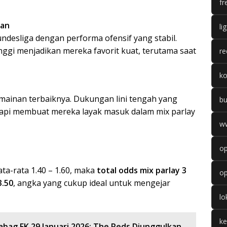
fr
pan
li
desliga dengan performa ofensif yang stabil.
nggi menjadikan mereka favorit kuat, terutama saat
re
k
ainan terbaiknya. Dukungan lini tengah yang
b
rapi membuat mereka layak masuk dalam mix parlay
w
op
ata-rata 1.40 – 1.60, maka
total odds mix parlay 3
op
3.50
, angka yang cukup ideal untuk mengejar
l
k
rabag FK 29 Januari 2026: The Reds Diunggulkan