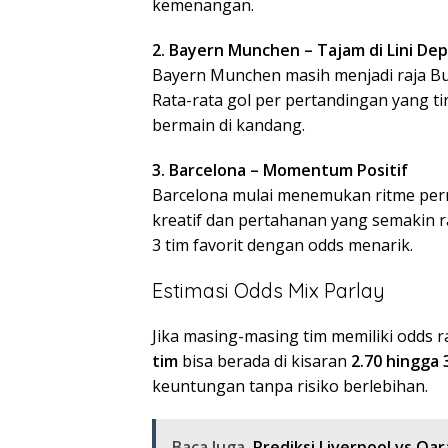
kemenangan.
2. Bayern Munchen – Tajam di Lini De
Bayern Munchen masih menjadi raja Bun
Rata-rata gol per pertandingan yang ti
bermain di kandang.
3. Barcelona – Momentum Positif
Barcelona mulai menemukan ritme perm
kreatif dan pertahanan yang semakin 
3 tim favorit dengan odds menarik.
Estimasi Odds Mix Parlay
Jika masing-masing tim memiliki odds r
tim
bisa berada di kisaran
2.70 hingga 
keuntungan tanpa risiko berlebihan.
Baca Juga
Prediksi Liverpool vs Qa