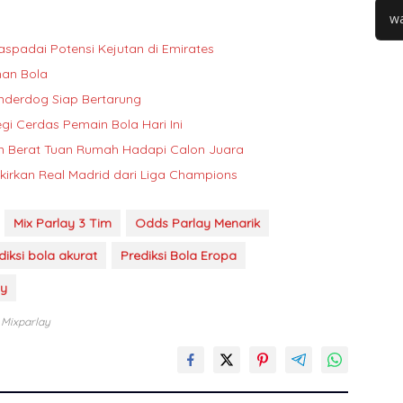
wa
 Waspadai Potensi Kejutan di Emirates
han Bola
 Underdog Siap Bertarung
egi Cerdas Pemain Bola Hari Ini
jian Berat Tuan Rumah Hadapi Calon Juara
kirkan Real Madrid dari Liga Champions
Mix Parlay 3 Tim
Odds Parlay Menarik
diksi bola akurat
Prediksi Bola Eropa
ay
 Mixparlay