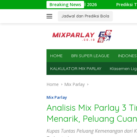
Skip
Ajax Amsterdam 26 April 2026
Breaking News
Prediksi Toulouse vs AS M
to
content
Jadwal dan Prediksi Bola
HOME
BRI SUPER LEAGUE
INDONES
KALKULATOR MIX PARLAY
Klasemen Lig
Home
Mix Parlay
Mix Parlay
Analisis Mix Parlay 3 
Menarik, Peluang Cuan
Kupas Tuntas Peluang Kemenangan dari Ko