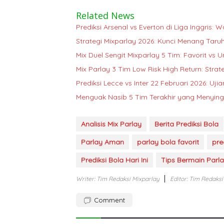
Related News
Prediksi Arsenal vs Everton di Liga Inggris:
Strategi Mixparlay 2026: Kunci Menang Taru
Mix Duel Sengit Mixparlay 5 Tim: Favorit vs
Mix Parlay 3 Tim Low Risk High Return: Strat
Prediksi Lecce vs Inter 22 Februari 2026: U
Menguak Nasib 5 Tim Terakhir yang Menying
Analisis Mix Parlay
Berita Prediksi Bola
Parlay Aman
parlay bola favorit
pre
Prediksi Bola Hari Ini
Tips Bermain Parl
Writer: Tim Redaksi Mixparlay
Editor: Tim Redaksi
Comment