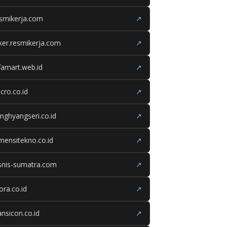
smikerja.com
↗
ker.resmikerja.com
↗
famart.web.id
↗
cro.co.id
↗
nghyangseri.co.id
↗
mensitekno.co.id
↗
snis-sumatra.com
↗
iora.co.id
↗
ansicon.co.id
↗