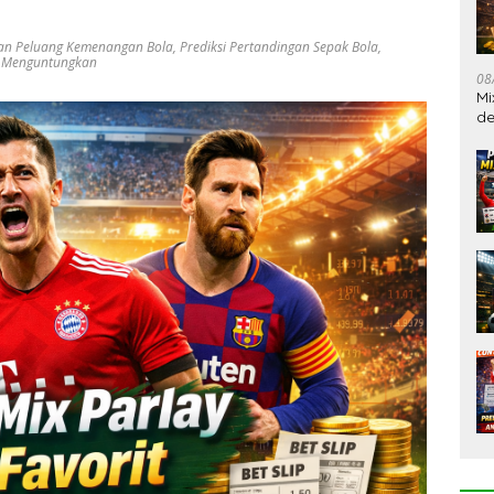
an Peluang Kemenangan Bola
,
Prediksi Pertandingan Sepak Bola
,
n Menguntungkan
08
Mi
d