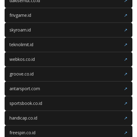
dakisemut.co.id
↗
frivgame.id
↗
skyroam.id
↗
teknolimit.id
↗
webkos.co.id
↗
groove.co.id
↗
antarsport.com
↗
sportsbook.co.id
↗
handicap.co.id
↗
freespin.co.id
↗