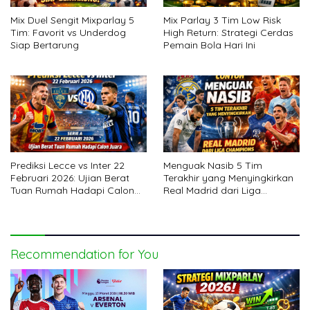
Mix Duel Sengit Mixparlay 5
Mix Parlay 3 Tim Low Risk
Tim: Favorit vs Underdog
High Return: Strategi Cerdas
Siap Bertarung
Pemain Bola Hari Ini
Prediksi Lecce vs Inter 22
Menguak Nasib 5 Tim
Februari 2026: Ujian Berat
Terakhir yang Menyingkirkan
Tuan Rumah Hadapi Calon
Real Madrid dari Liga
Juara
Champions
Recommendation for You