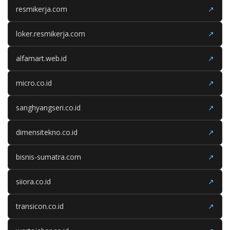
resmikerja.com
↗
loker.resmikerja.com
↗
alfamart.web.id
↗
micro.co.id
↗
sanghyangseri.co.id
↗
dimensitekno.co.id
↗
bisnis-sumatra.com
↗
siiora.co.id
↗
transicon.co.id
↗