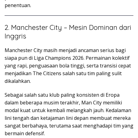
penentuan.
2. Manchester City – Mesin Dominan dari
Inggris
Manchester City masih menjadi ancaman serius bagi
siapa pun di Liga Champions 2026. Permainan kolektif
yang rapi, penguasaan bola tinggi, serta transisi cepat
menjadikan The Citizens salah satu tim paling sulit
dikalahkan.
Sebagai salah satu klub paling konsisten di Eropa
dalam beberapa musim terakhir, Man City memiliki
modal kuat untuk kembali melangkah jauh. Kedalaman
lini tengah dan ketajaman lini depan membuat mereka
sangat berbahaya, terutama saat menghadapi tim yang
bermain defensif.