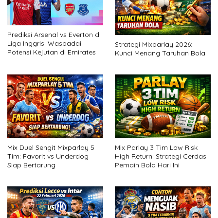
Prediksi Arsenal vs Everton di
Liga Inggris: Waspadai
Strategi Mixparlay 2026:
Potensi Kejutan di Emirates
Kunci Menang Taruhan Bola
Mix Duel Sengit Mixparlay 5
Mix Parlay 3 Tim Low Risk
Tim: Favorit vs Underdog
High Return: Strategi Cerdas
Siap Bertarung
Pemain Bola Hari Ini