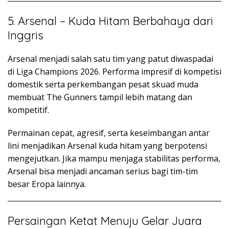
5. Arsenal – Kuda Hitam Berbahaya dari
Inggris
Arsenal menjadi salah satu tim yang patut diwaspadai
di Liga Champions 2026. Performa impresif di kompetisi
domestik serta perkembangan pesat skuad muda
membuat The Gunners tampil lebih matang dan
kompetitif.
Permainan cepat, agresif, serta keseimbangan antar
lini menjadikan Arsenal kuda hitam yang berpotensi
mengejutkan. Jika mampu menjaga stabilitas performa,
Arsenal bisa menjadi ancaman serius bagi tim-tim
besar Eropa lainnya.
Persaingan Ketat Menuju Gelar Juara