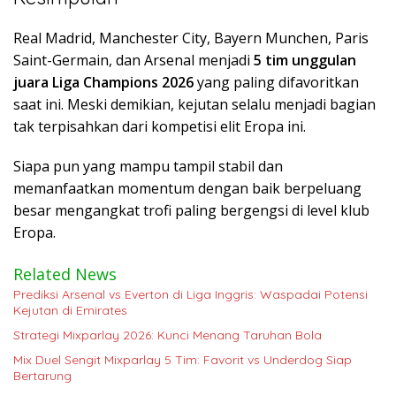
Real Madrid, Manchester City, Bayern Munchen, Paris
Saint-Germain, dan Arsenal menjadi
5 tim unggulan
juara Liga Champions 2026
yang paling difavoritkan
saat ini. Meski demikian, kejutan selalu menjadi bagian
tak terpisahkan dari kompetisi elit Eropa ini.
Siapa pun yang mampu tampil stabil dan
memanfaatkan momentum dengan baik berpeluang
besar mengangkat trofi paling bergengsi di level klub
Eropa.
Related News
Prediksi Arsenal vs Everton di Liga Inggris: Waspadai Potensi
Kejutan di Emirates
Strategi Mixparlay 2026: Kunci Menang Taruhan Bola
Mix Duel Sengit Mixparlay 5 Tim: Favorit vs Underdog Siap
Bertarung