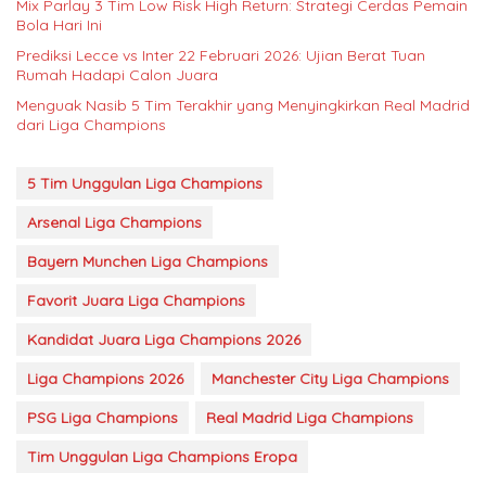
Mix Parlay 3 Tim Low Risk High Return: Strategi Cerdas Pemain
Bola Hari Ini
Prediksi Lecce vs Inter 22 Februari 2026: Ujian Berat Tuan
Rumah Hadapi Calon Juara
Menguak Nasib 5 Tim Terakhir yang Menyingkirkan Real Madrid
dari Liga Champions
5 Tim Unggulan Liga Champions
Arsenal Liga Champions
Bayern Munchen Liga Champions
Favorit Juara Liga Champions
Kandidat Juara Liga Champions 2026
Liga Champions 2026
Manchester City Liga Champions
PSG Liga Champions
Real Madrid Liga Champions
Tim Unggulan Liga Champions Eropa