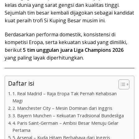
kelas dunia yang sarat gengsi dan kualitas tinggi.
Sejumlah tim besar kembali dijagokan sebagai kandidat
kuat peraih trofi Si Kuping Besar musim ini.
Berdasarkan performa domestik, konsistensi di
kompetisi Eropa, serta kekuatan skuad yang dimiliki,
berikut
5 tim unggulan juara Liga Champions 2026
yang paling layak diperhitungkan.
Daftar isi
1. Real Madrid – Raja Eropa Tak Pernah Kehabisan
Magi
2. Manchester City – Mesin Dominan dari Inggris
3. Bayern Munchen – Kekuatan Tradisional Bundesliga
4. Paris Saint-Germain – Ambisi Besar Menuju Gelar
Pertama
5. Arsenal – Kuda Hitam Berbahaya dari Inggris