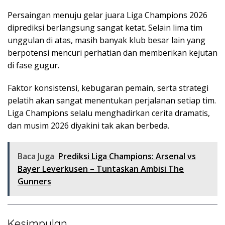
Persaingan menuju gelar juara Liga Champions 2026
diprediksi berlangsung sangat ketat. Selain lima tim
unggulan di atas, masih banyak klub besar lain yang
berpotensi mencuri perhatian dan memberikan kejutan
di fase gugur.
Faktor konsistensi, kebugaran pemain, serta strategi
pelatih akan sangat menentukan perjalanan setiap tim.
Liga Champions selalu menghadirkan cerita dramatis,
dan musim 2026 diyakini tak akan berbeda.
Baca Juga
Prediksi Liga Champions: Arsenal vs
Bayer Leverkusen – Tuntaskan Ambisi The
Gunners
Kesimpulan