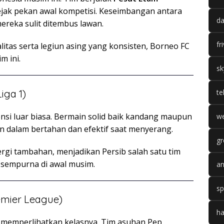
ak pekan awal kompetisi. Keseimbangan antara
da
reka sulit ditembus lawan.
fr
tas serta legiun asing yang konsisten, Borneo FC
m ini.
sk
te
iga 1)
si luar biasa. Bermain solid baik kandang maupun
we
lin dalam bertahan dan efektif saat menyerang.
gr
i tambahan, menjadikan Persib salah satu tim
 sempurna di awal musim.
an
sp
remier League)
ha
li memperlihatkan kelasnya. Tim asuhan Pep