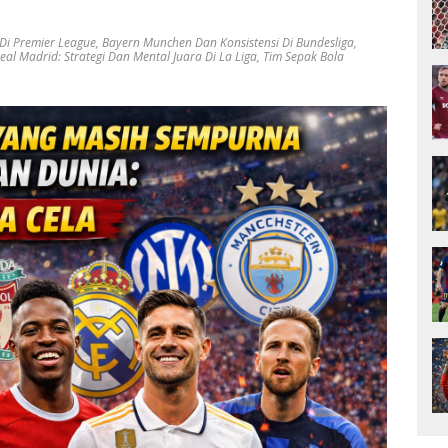
 Di Premier League
,
Bayern Munchen Dan Konsistensi Di Bundesliga
,
eal Madrid: Strategi Dan Mental Juara Di La Liga
,
Tim Sepak Bola