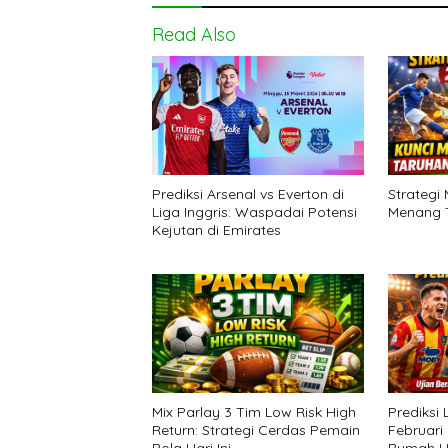
Read Also
Strategi 
Prediksi Arsenal vs Everton di
Menang 
Liga Inggris: Waspadai Potensi
Kejutan di Emirates
Mix Parlay 3 Tim Low Risk High
Prediksi 
Return: Strategi Cerdas Pemain
Februari
Bola Hari Ini
Rumah H