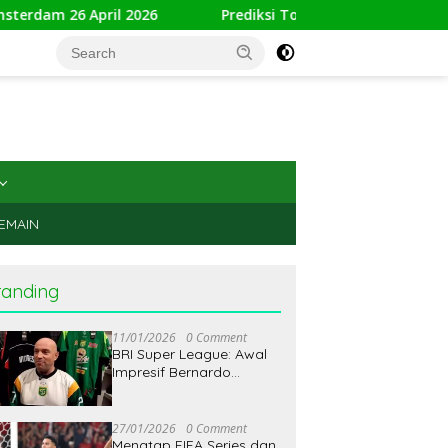
l 2026
Prediksi Toulouse vs AS Monaco 26 April 2026 Ana
PEMAIN
randing
11/01/2026
0 Comment
BRI Super League: Awal
Impresif Bernardo
Tavares, Persebaya
Tumbangkan Malut
United
27/01/2026
0 Comment
Menatap FIFA Series dan