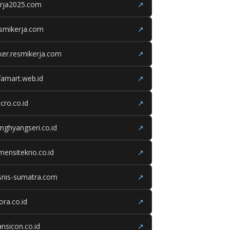
erja2025.com
↗
smikerja.com
↗
ker.resmikerja.com
↗
famart.web.id
↗
cro.co.id
↗
nghyangseri.co.id
↗
mensitekno.co.id
↗
snis-sumatra.com
↗
iora.co.id
↗
ansicon.co.id
↗