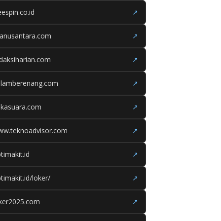
eespin.co.id
↗
ganusantara.com
↗
daksiharian.com
↗
olamberenang.com
↗
ukasuara.com
↗
ww.teknoadvisor.com
↗
timakit.id
↗
timakit.id/loker/
↗
oker2025.com
↗