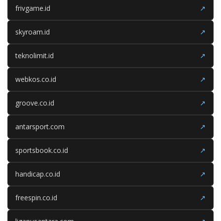
frivgame.id
↗
skyroam.id
↗
teknolimit.id
↗
webkos.co.id
↗
groove.co.id
↗
antarsport.com
↗
sportsbook.co.id
↗
handicap.co.id
↗
freespin.co.id
↗