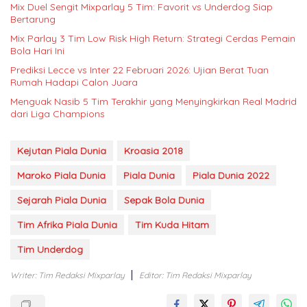
Mix Duel Sengit Mixparlay 5 Tim: Favorit vs Underdog Siap
Bertarung
Mix Parlay 3 Tim Low Risk High Return: Strategi Cerdas Pemain
Bola Hari Ini
Prediksi Lecce vs Inter 22 Februari 2026: Ujian Berat Tuan
Rumah Hadapi Calon Juara
Menguak Nasib 5 Tim Terakhir yang Menyingkirkan Real Madrid
dari Liga Champions
Kejutan Piala Dunia
Kroasia 2018
Maroko Piala Dunia
Piala Dunia
Piala Dunia 2022
Sejarah Piala Dunia
Sepak Bola Dunia
Tim Afrika Piala Dunia
Tim Kuda Hitam
Tim Underdog
Writer: Tim Redaksi Mixparlay
Editor: Tim Redaksi Mixparlay