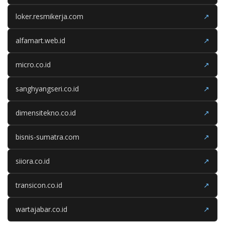
loker.resmikerja.com
↗
alfamart.web.id
↗
micro.co.id
↗
sanghyangseri.co.id
↗
dimensitekno.co.id
↗
bisnis-sumatra.com
↗
siiora.co.id
↗
transicon.co.id
↗
wartajabar.co.id
↗