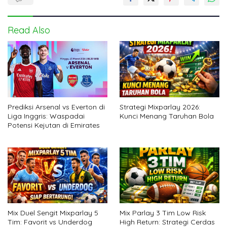
Read Also
Strategi Mixparlay 2026:
Prediksi Arsenal vs Everton di
Kunci Menang Taruhan Bola
Liga Inggris: Waspadai
Potensi Kejutan di Emirates
Mix Duel Sengit Mixparlay 5
Mix Parlay 3 Tim Low Risk
Tim: Favorit vs Underdog
High Return: Strategi Cerdas