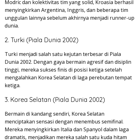
Modric dan kolektivitas tim yang solid, Kroasia berhasil
menyingkirkan Argentina, Inggris, dan beberapa tim
unggulan lainnya sebelum akhirnya menjadi runner-up
dunia.
2. Turki (Piala Dunia 2002)
Turki menjadi salah satu kejutan terbesar di Piala
Dunia 2002. Dengan gaya bermain agresif dan disiplin
tinggi, mereka sukses finis di posisi ketiga setelah
mengalahkan Korea Selatan di laga perebutan tempat
ketiga.
3. Korea Selatan (Piala Dunia 2002)
Bermain di kandang sendiri, Korea Selatan
menciptakan sensasi dengan menembus semifinal.
Mereka menyingkirkan Italia dan Spanyol dalam laga
dramatis, menjadikan mereka salah satu kuda hitam