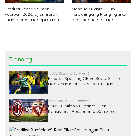
Prediksi Lecce vs Inter 22
Menguak Nasib 5 Tim
Februari 2026: Ujian Berat
Terakhir yang Menyingkirkan
Tuan Rumah Hadapi Calon
Real Madrid dari Liga
Juara
Champions
Tranding
17/03/2026
0 Comment
Prediksi Sporting CP vs Bodo Glimt di
Liga Champions: Misi Berat Tuan
Rumah Kejar Ketertinggalan
21/03/2026
0 Comment
Prediksi Milan vs Torino: Ujian
Konsistensi Rossoneri di San Siro