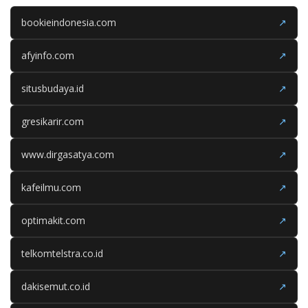
bookieindonesia.com
↗
afyinfo.com
↗
situsbudaya.id
↗
gresikarir.com
↗
www.dirgasatya.com
↗
kafeilmu.com
↗
optimakit.com
↗
telkomtelstra.co.id
↗
dakisemut.co.id
↗