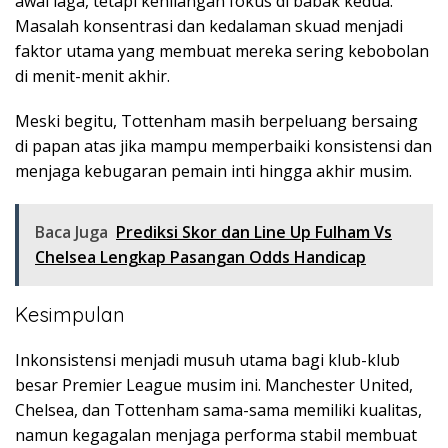
awal laga, tetapi kehilangan fokus di babak kedua.
Masalah konsentrasi dan kedalaman skuad menjadi
faktor utama yang membuat mereka sering kebobolan
di menit-menit akhir.
Meski begitu, Tottenham masih berpeluang bersaing
di papan atas jika mampu memperbaiki konsistensi dan
menjaga kebugaran pemain inti hingga akhir musim.
Baca Juga
Prediksi Skor dan Line Up Fulham Vs
Chelsea Lengkap Pasangan Odds Handicap
Kesimpulan
Inkonsistensi menjadi musuh utama bagi klub-klub
besar Premier League musim ini. Manchester United,
Chelsea, dan Tottenham sama-sama memiliki kualitas,
namun kegagalan menjaga performa stabil membuat