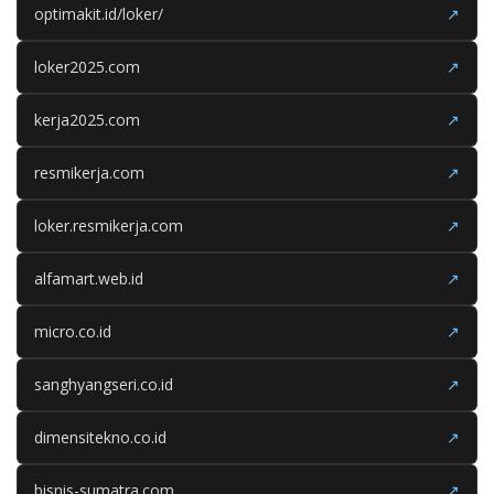
optimakit.id/loker/
↗
loker2025.com
↗
kerja2025.com
↗
resmikerja.com
↗
loker.resmikerja.com
↗
alfamart.web.id
↗
micro.co.id
↗
sanghyangseri.co.id
↗
dimensitekno.co.id
↗
bisnis-sumatra.com
↗