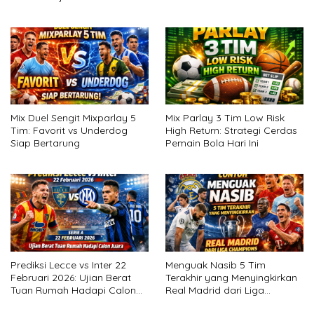
Mix Duel Sengit Mixparlay 5
Mix Parlay 3 Tim Low Risk
Tim: Favorit vs Underdog
High Return: Strategi Cerdas
Siap Bertarung
Pemain Bola Hari Ini
Prediksi Lecce vs Inter 22
Menguak Nasib 5 Tim
Februari 2026: Ujian Berat
Terakhir yang Menyingkirkan
Tuan Rumah Hadapi Calon
Real Madrid dari Liga
Juara
Champions